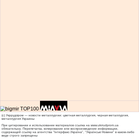
(c) Укррудпром — новости металлургии: цветная металлургия, черная металлургия,
металлургия Украины
При цитировании и использовании материалов ссылка на
www.ukrrudprom.ua
обязательна. Перепечатка, копирование или воспроизведение информации,
содержащей ссылку на агентства "Iнтерфакс-Україна", "Українськi Новини" в каком-либо
виде строго запрещены