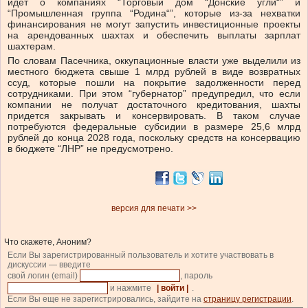
идет о компаниях “Торговый дом “Донские угли“” и
“Промышленная группа “Родина“”, которые из-за нехватки
финансирования не могут запустить инвестиционные проекты
на арендованных шахтах и обеспечить выплаты зарплат
шахтерам.
По словам Пасечника, оккупационные власти уже выделили из
местного бюджета свыше 1 млрд рублей в виде возвратных
ссуд, которые пошли на покрытие задолженности перед
сотрудниками. При этом “губернатор” предупредил, что если
компании не получат достаточного кредитования, шахты
придется закрывать и консервировать. В таком случае
потребуются федеральные субсидии в размере 25,6 млрд
рублей до конца 2028 года, поскольку средств на консервацию
в бюджете “ЛНР” не предусмотрено.
версия для печати >>
Что скажете, Аноним?
Если Вы зарегистрированный пользователь и хотите участвовать в
дискуссии — введите
свой логин (email)
, пароль
и нажмите
| войти |
.
Если Вы еще не зарегистрировались, зайдите на
страницу регистрации
.