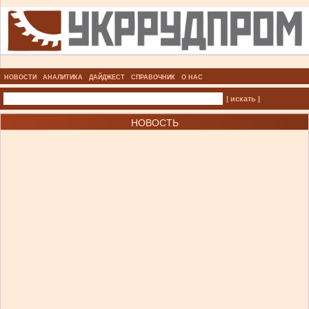
НОВОСТИ
АНАЛИТИКА
ДАЙДЖЕСТ
СПРАВОЧНИК
О НАС
| искать |
НОВОСТЬ