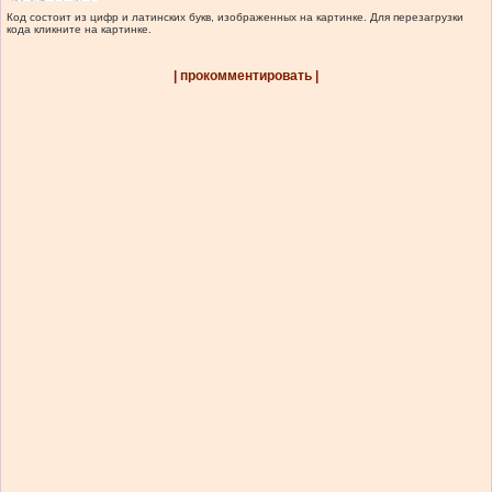
Код состоит из цифр и латинских букв, изображенных на картинке. Для перезагрузки
кода кликните на картинке.
| прокомментировать |