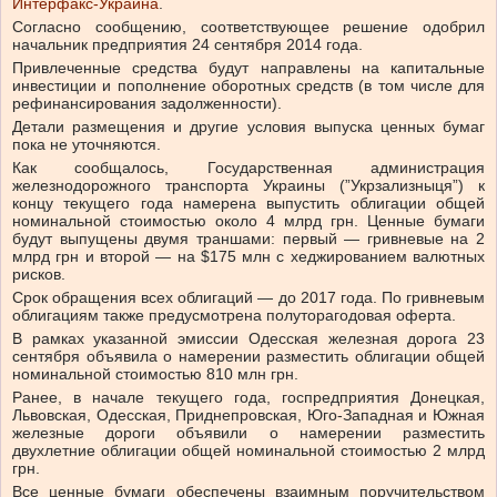
Интерфакс-Украина
.
Согласно сообщению, соответствующее решение одобрил
начальник предприятия 24 сентября 2014 года.
Привлеченные средства будут направлены на капитальные
инвестиции и пополнение оборотных средств (в том числе для
рефинансирования задолженности).
Детали размещения и другие условия выпуска ценных бумаг
пока не уточняются.
Как сообщалось, Государственная администрация
железнодорожного транспорта Украины (”Укрзализныця”) к
концу текущего года намерена выпустить облигации общей
номинальной стоимостью около 4 млрд грн. Ценные бумаги
будут выпущены двумя траншами: первый — гривневые на 2
млрд грн и второй — на $175 млн с хеджированием валютных
рисков.
Срок обращения всех облигаций — до 2017 года. По гривневым
облигациям также предусмотрена полуторагодовая оферта.
В рамках указанной эмиссии Одесская железная дорога 23
сентября объявила о намерении разместить облигации общей
номинальной стоимостью 810 млн грн.
Ранее, в начале текущего года, госпредприятия Донецкая,
Львовская, Одесская, Приднепровская, Юго-Западная и Южная
железные дороги объявили о намерении разместить
двухлетние облигации общей номинальной стоимостью 2 млрд
грн.
Все ценные бумаги обеспечены взаимным поручительством