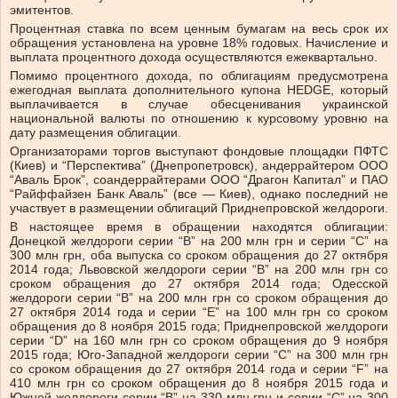
эмитентов.
Процентная ставка по всем ценным бумагам на весь срок их
обращения установлена на уровне 18% годовых. Начисление и
выплата процентного дохода осуществляются ежеквартально.
Помимо процентного дохода, по облигациям предусмотрена
ежегодная выплата дополнительного купона HEDGE, который
выплачивается в случае обесценивания украинской
национальной валюты по отношению к курсовому уровню на
дату размещения облигации.
Организаторами торгов выступают фондовые площадки ПФТС
(Киев) и “Перспектива” (Днепропетровск), андеррайтером ООО
“Аваль Брок”, соандеррайтерами ООО “Драгон Капитал” и ПАО
“Райффайзен Банк Аваль” (все — Киев), однако последний не
участвует в размещении облигаций Приднепровской желдороги.
В настоящее время в обращении находятся облигации:
Донецкой желдороги серии “В” на 200 млн грн и серии “С” на
300 млн грн, оба выпуска со сроком обращения до 27 октября
2014 года; Львовской желдороги серии “В” на 200 млн грн со
сроком обращения до 27 октября 2014 года; Одесской
желдороги серии “В” на 200 млн грн со сроком обращения до
27 октября 2014 года и серии “Е” на 100 млн грн со сроком
обращения до 8 ноября 2015 года; Приднепровской желдороги
серии “D” на 160 млн грн со сроком обращения до 9 ноября
2015 года; Юго-Западной желдороги серии “C” на 300 млн грн
со сроком обращения до 27 октября 2014 года и серии “F” на
410 млн грн со сроком обращения до 8 ноября 2015 года и
Южной желдороги серии “В” на 330 млн грн и серии “С” на 300