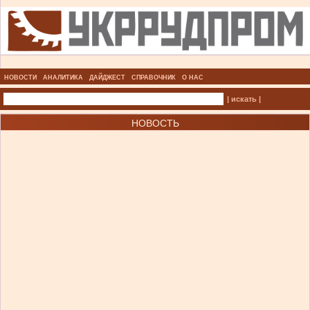
НОВОСТИ
АНАЛИТИКА
ДАЙДЖЕСТ
СПРАВОЧНИК
О НАС
| искать |
НОВОСТЬ