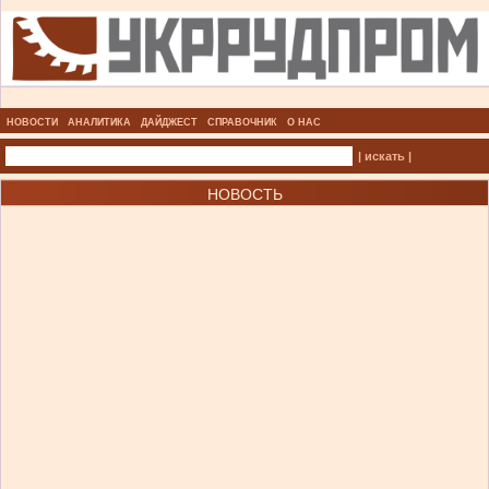
НОВОСТИ
АНАЛИТИКА
ДАЙДЖЕСТ
СПРАВОЧНИК
О НАС
| искать |
НОВОСТЬ