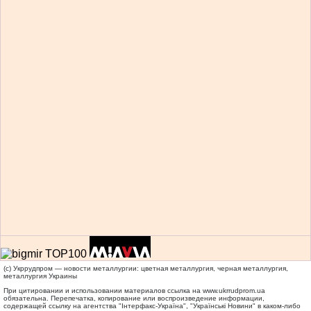
(c) Укррудпром — новости металлургии: цветная металлургия, черная металлургия,
металлургия Украины
При цитировании и использовании материалов ссылка на
www.ukrrudprom.ua
обязательна. Перепечатка, копирование или воспроизведение информации,
содержащей ссылку на агентства "Iнтерфакс-Україна", "Українськi Новини" в каком-либо