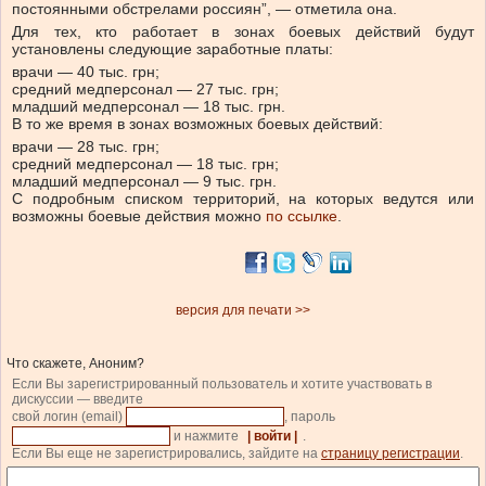
постоянными обстрелами россиян”, — отметила она.
Для тех, кто работает в зонах боевых действий будут
установлены следующие заработные платы:
врачи — 40 тыс. грн;
средний медперсонал — 27 тыс. грн;
младший медперсонал — 18 тыс. грн.
В то же время в зонах возможных боевых действий:
врачи — 28 тыс. грн;
средний медперсонал — 18 тыс. грн;
младший медперсонал — 9 тыс. грн.
С подробным списком территорий, на которых ведутся или
возможны боевые действия можно
по ссылке
.
версия для печати >>
Что скажете, Аноним?
Если Вы зарегистрированный пользователь и хотите участвовать в
дискуссии — введите
свой логин (email)
, пароль
и нажмите
| войти |
.
Если Вы еще не зарегистрировались, зайдите на
страницу регистрации
.