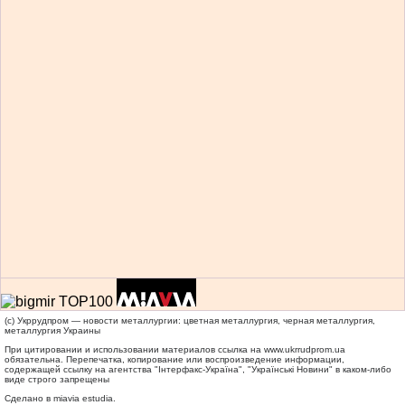
(c) Укррудпром — новости металлургии: цветная металлургия, черная металлургия,
металлургия Украины
При цитировании и использовании материалов ссылка на
www.ukrrudprom.ua
обязательна. Перепечатка, копирование или воспроизведение информации,
содержащей ссылку на агентства "Iнтерфакс-Україна", "Українськi Новини" в каком-либо
виде строго запрещены
Сделано в miavia estudia.