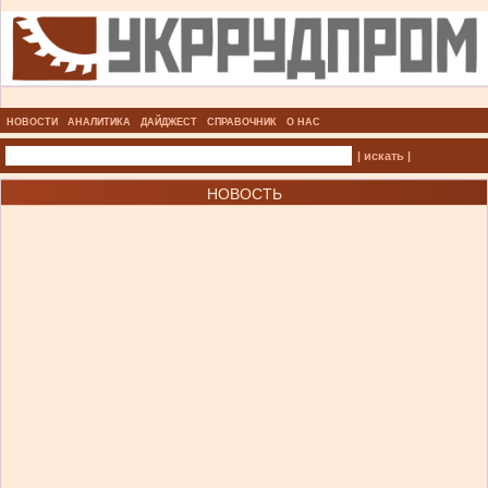
НОВОСТИ
АНАЛИТИКА
ДАЙДЖЕСТ
СПРАВОЧНИК
О НАС
| искать |
НОВОСТЬ