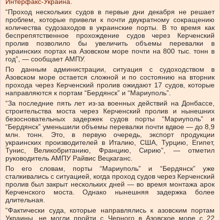
Интерфакс-Украина
.
“Проход нескольких судов в первые дни декабря не решает
проблем, которые привели к почти двукратному сокращению
количества судозаходов в украинские порты. В то время как
беспрепятственное прохождение судов через Керченский
пролив позволило бы увеличить объемы перевалки в
украинских портах на Азовском море почти на 800 тыс. тонн в
год”, — сообщает АМПУ.
По данным администрации, ситуация c судоходством в
Азовском море остается сложной и по состоянию на вторник
прохода через Керченский пролив ожидают 17 судов, которые
направляются к портам “Бердянск” и “Мариуполь”.
“За последние пять лет из-за военных действий на Донбассе,
строительства моста через Керченский пролив и нынешних
безосновательных задержек судов порты “Мариуполь” и
“Бердянск” уменьшили объемы перевалки почти вдвое — до 8,9
млн. тонн. Это, в первую очередь, экспорт продукции
украинских производителей в Италию, США, Турцию, Египет,
Тунис, Великобританию, Францию, Сирию”, — отметил
руководитель АМПУ Райвис Вецкаганс.
По его словам, порты “Мариуполь” и “Бердянск” уже
сталкивались с ситуацией, когда проход судов через Керченский
пролив был закрыт нескольких дней — во время монтажа арок
Керченского моста. Однако нынешняя задержка более
длительная.
“Фактически суда, которые направлялись к азовским портам
Украины, не могли пройти с Черного в Азовское море с 22