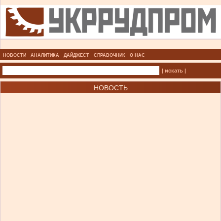
НОВОСТИ
АНАЛИТИКА
ДАЙДЖЕСТ
СПРАВОЧНИК
О НАС
| искать |
НОВОСТЬ