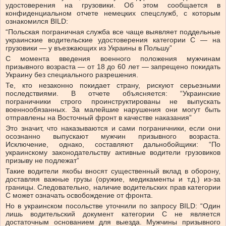
удостоверения на грузовики. Об этом сообщается в
конфиденциальном отчете немецких спецслужб, с которым
ознакомился BILD:
“Польская пограничная служба все чаще выявляет поддельные
украинские водительские удостоверения категории C — на
грузовики — у въезжающих из Украины в Польшу”
С момента введения военного положения мужчинам
призывного возраста — от 18 до 60 лет — запрещено покидать
Украину без специального разрешения.
Те, кто незаконно покидает страну, рискуют серьезными
последствиями. В отчете объясняется: “Украинские
пограничники строго проинструктированы не выпускать
военнообязанных. За малейшие нарушения они могут быть
отправлены на Восточный фронт в качестве наказания”
Это значит, что наказываются и сами пограничники, если они
осознанно выпускают мужчин призывного возраста.
Исключение, однако, составляют дальнобойщики: “По
украинскому законодательству активные водители грузовиков
призыву не подлежат”
Такие водители якобы вносят существенный вклад в оборону,
доставляя важные грузы (оружие, медикаменты и т.д.) из-за
границы. Следовательно, наличие водительских прав категории
C может означать освобождение от фронта.
Но в украинском посольстве уточнили по запросу BILD: “Один
лишь водительский документ категории C не является
достаточным основанием для выезда. Мужчины призывного