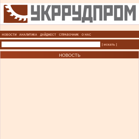
НОВОСТИ
АНАЛИТИКА
ДАЙДЖЕСТ
СПРАВОЧНИК
О НАС
| искать |
НОВОСТЬ