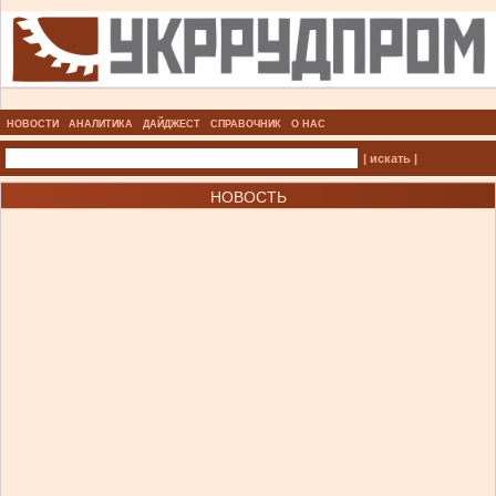
НОВОСТИ
АНАЛИТИКА
ДАЙДЖЕСТ
СПРАВОЧНИК
О НАС
| искать |
НОВОСТЬ