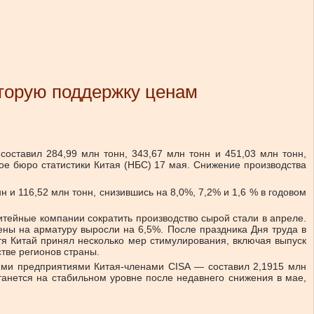
оторую поддержку ценам
оставил 284,99 млн тонн, 343,67 млн ​​тонн и 451,03 млн тонн,
ое бюро статистики Китая (НБС) 17 мая. Снижение производства
н и 116,52 млн тонн, снизившись на 8,0%, 7,2% и 1,6 % в годовом
тейные компании сократить производство сырой стали в апреле.
ены на арматуру выросли на 6,5%. После праздника Дня труда в
отя Китай принял несколько мер стимулирования, включая выпуск
тве регионов страны.
кими предприятиями Китая-членами CISA — составил 2,1915 млн
станется на стабильном уровне после недавнего снижения в мае,