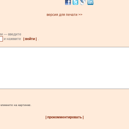
версия для печати >>
ии — введите
и нажмите
| войти |
.
 кликните на картинке.
| прокомментировать |