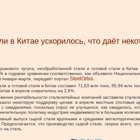
и в Китае ускорилось, что даёт нек
шкового чугуна, необработанной стали и готовой стали в Китае с
9% в годовом сравнении соответственно, как объявило Национальн
SteelOrbis
.
в январе-марте, передаёт портал
и и готовой стали в Китае составил 71,63 млн тонн, 85,94 млн тон
итае в апреле сократилось на 2,6%.
ение рентабельности сталелитейных компаний заставили сталели
казало некоторую поддержку ценам: в апреле местные спотовые ц
 с ожиданиями, поскольку спрос не улучшился, как ожидалось, х
аничительную политику индустрия недвижимости в большем количес
невный выпуск сырой стали крупными и средними металлургичес
. Предполагается, что производство сырой стали, скорее всего, о
с на сталь.