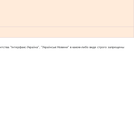
тва "Iнтерфакс-Україна", "Українськi Новини" в каком-либо виде строго запрещены