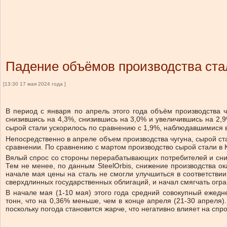
Падение объёмов производства стал
[13:30 17 мая 2024 года ]
В период с января по апрель этого года объём производства чу
снизившись на 4,3%, снизившись на 3,0% и увеличившись на 2,
сырой стали ускорилось по сравнению с 1,9%, наблюдавшимися 
Непосредственно в апреле объем производства чугуна, сырой стал
сравнении. По сравнению с мартом производство сырой стали в К
Вялый спрос со стороны перерабатывающих потребителей и сниж
Тем не менее, по данным SteelOrbis, снижение производства о
начале мая цены на сталь не смогли улучшиться в соответствии
сверхдлинных государственных облигаций, и начал смягчать огр
В начале мая (1-10 мая) этого года средний совокупный ежед
тонн, что на 0,36% меньше, чем в конце апреля (21-30 апреля)
поскольку погода становится жарче, что негативно влияет на спро