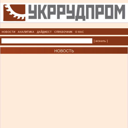
НОВОСТИ
АНАЛИТИКА
ДАЙДЖЕСТ
СПРАВОЧНИК
О НАС
| искать |
НОВОСТЬ