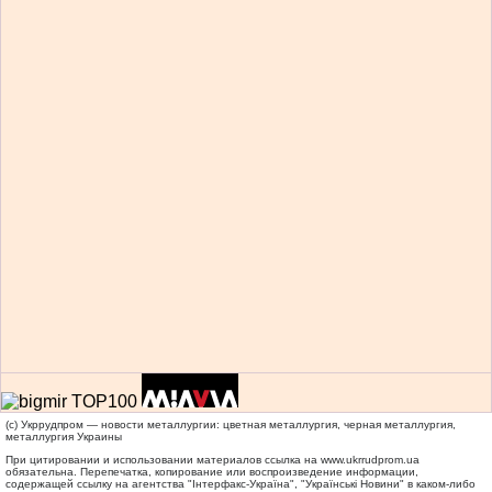
(c) Укррудпром — новости металлургии: цветная металлургия, черная металлургия,
металлургия Украины
При цитировании и использовании материалов ссылка на
www.ukrrudprom.ua
обязательна. Перепечатка, копирование или воспроизведение информации,
содержащей ссылку на агентства "Iнтерфакс-Україна", "Українськi Новини" в каком-либо