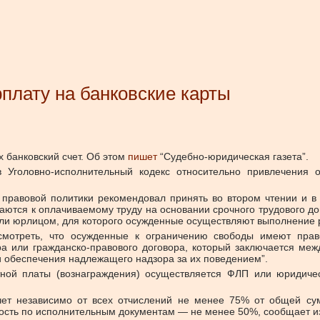
плату на банковские карты
 банковский счет.
Об этом
пишет
“Судебно-юридическая газета”.
 Уголовно-исполнительный кодекс относительно привлечения 
правовой политики рекомендовал принять во втором чтении и в 
ются к оплачиваемому труду на основании срочного трудового до
юрлицом, для которого осужденные осуществляют выполнение раб
усмотреть, что осужденные к ограничению свободы имеют пра
ра или гражданско-правового договора, который заключается м
и обеспечения надлежащего надзора за их поведением”.
ной платы (вознаграждения) осуществляется ФЛП или юридиче
чет независимо от всех отчислений не менее 75% от общей сум
ость по исполнительным документам — не менее 50%, сообщает и