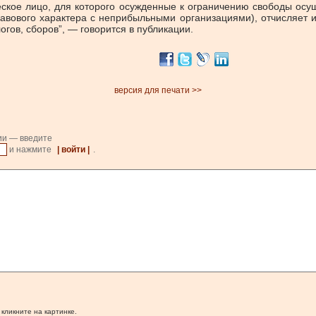
кое лицо, для которого осужденные к ограничению свободы осущ
правового характера с неприбыльными организациями), отчисляет
гов, сборов”, — говорится в публикации.
версия для печати >>
ии — введите
и нажмите
| войти |
.
 кликните на картинке.