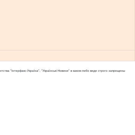
тва "Iнтерфакс-Україна", "Українськi Новини" в каком-либо виде строго запрещены