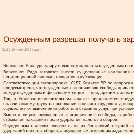
Осужденным разрешат получать зар
[11:30 18 июня 2025 года ]
Верховная Рада урегулирует выплату зарплаты осужденным на их
Верховная Рада готовится внести существенные изменения в
пенитенциарной системе, говорится в публикации.
Соответствующий законопроект 10157 Комитет ВР по вопросам 
предусмотрено, что осужденные к ограничению свободы привлека
между осужденным и физическим лицом — предпринимателем или 
Так, в Уголовно-исполнительном кодексе предлагается пред
оплачиваемому труду на основании срочного трудового догово
осуществляют выполнение работ или оказание услуг, при услови
Выплата лицам, осужденным к ограничению свободы, заработ
отбывания наказания после удержания налогов и сборов.
Осужденным надлежит зачислять на их банковский текущий с
удержаний налогов, сборов, а осужденным, имеющим задолженн