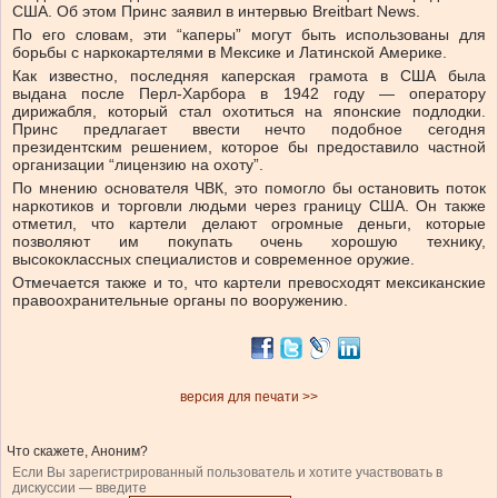
США. Об этом Принс заявил в интервью Breitbart News.
По его словам, эти “каперы” могут быть использованы для
борьбы с наркокартелями в Мексике и Латинской Америке.
Как известно, последняя каперская грамота в США была
выдана после Перл-Харбора в 1942 году — оператору
дирижабля, который стал охотиться на японские подлодки.
Принс предлагает ввести нечто подобное сегодня
президентским решением, которое бы предоставило частной
организации “лицензию на охоту”.
По мнению основателя ЧВК, это помогло бы остановить поток
наркотиков и торговли людьми через границу США. Он также
отметил, что картели делают огромные деньги, которые
позволяют им покупать очень хорошую технику,
высококлассных специалистов и современное оружие.
Отмечается также и то, что картели превосходят мексиканские
правоохранительные органы по вооружению.
версия для печати >>
Что скажете, Аноним?
Если Вы зарегистрированный пользователь и хотите участвовать в
дискуссии — введите