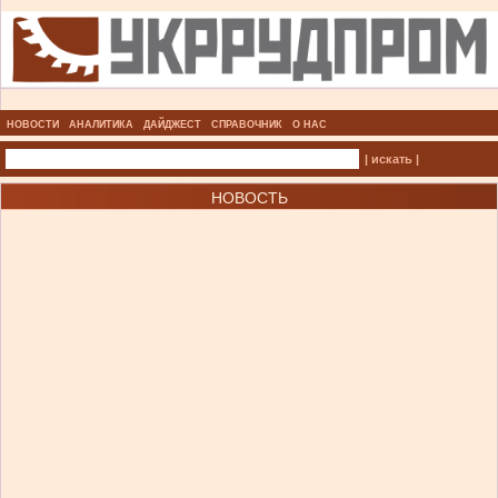
НОВОСТИ
АНАЛИТИКА
ДАЙДЖЕСТ
СПРАВОЧНИК
О НАС
| искать |
НОВОСТЬ