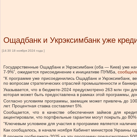
Ощадбанк и Укрэксимбанк уже кред
[14:30 18 ноября 2024 года ]
Государственные Ощадбанк и Укрэксимбанк (оба — Киев) уже на
7-9%”, ожидается присоединение к инициативе ПУМБа,
сообщил
“К программе уже присоединились Ощадбанк и Укрэксимбанк, ве
по вопросам стратегических отраслей промышленности и банкир
Указывается, что в бюджете-2024 предусмотрено 263 млн грн д
которая может быть предоставлена в рамках этой программы, дос
Согласно условиям программы, заемщик может привлечь до 100 
лет. Процентная ставка составляет 5%.
Сообщается, что в качестве обеспечения займов для креди
акцентировали, что портфельные гарантии могут покрыть до 80%
“Ключевым условием для участия в программе является наличие 
Как сообщалось, в начале ноября Кабинет министров Украины о
В проекте госбюджета-2025 на эту программу предусмотрено 500