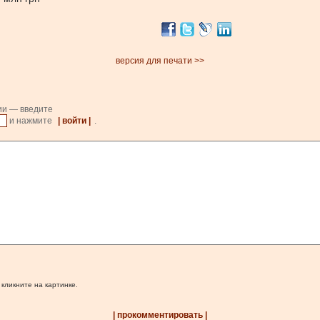
версия для печати >>
ии — введите
и нажмите
| войти |
.
 кликните на картинке.
| прокомментировать |