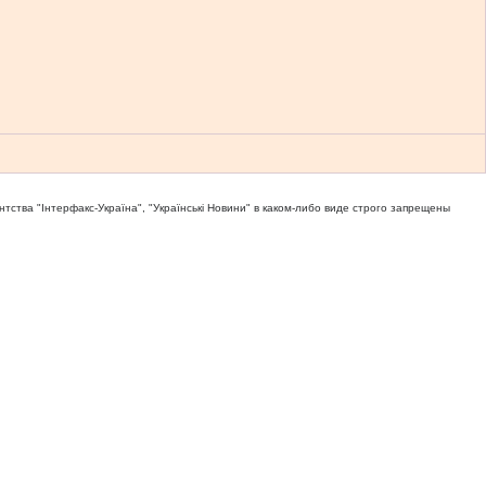
тва "Iнтерфакс-Україна", "Українськi Новини" в каком-либо виде строго запрещены