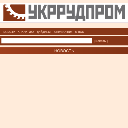
НОВОСТИ
АНАЛИТИКА
ДАЙДЖЕСТ
СПРАВОЧНИК
О НАС
| искать |
НОВОСТЬ