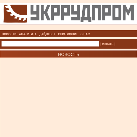
НОВОСТИ
АНАЛИТИКА
ДАЙДЖЕСТ
СПРАВОЧНИК
О НАС
| искать |
НОВОСТЬ