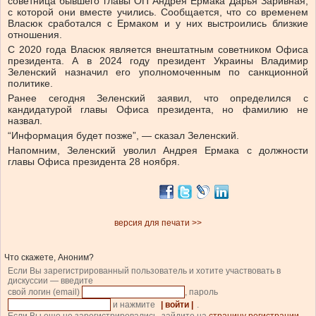
советница бывшего главы ОП Андрея Ермака Дарья Заривная,
с которой они вместе учились. Сообщается, что со временем
Власюк сработался с Ермаком и у них выстроились близкие
отношения.
С 2020 года Власюк является внештатным советником Офиса
президента. А в 2024 году президент Украины Владимир
Зеленский назначил его уполномоченным по санкционной
политике.
Ранее сегодня Зеленский заявил, что определился с
кандидатурой главы Офиса президента, но фамилию не
назвал.
“Информация будет позже”, — сказал Зеленский.
Напомним, Зеленский уволил Андрея Ермака с должности
главы Офиса президента 28 ноября.
версия для печати >>
Что скажете, Аноним?
Если Вы зарегистрированный пользователь и хотите участвовать в
дискуссии — введите
свой логин (email)
, пароль
и нажмите
| войти |
.