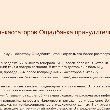
инкассаторов Ощадбанка принудитель
ному инкассатору Ощадбанка, чтобы сделать его более разговорч
 о задержании бывшего генерала СБУ) ввели релаксант, который 
ий криз и потерю сознания. В итоге его доставили в больницу.
и, проведённых после возвращения инкассаторов в Украину.
ю инъекцию как “метод в российском стиле”, напоминающий так на
и не смогло независимо подтвердить эти заявления. В то же вре
ого состава вопреки его возражениям”.
ели “слышали от коллег об инъекции”, однако не располагают инфо
ия направила запросы в Налоговое и таможенное управление Вен
славшись на конфиденциальность медицинских данных. При этом
иальная диета и регулярный приём лекарств. В учреждении добави