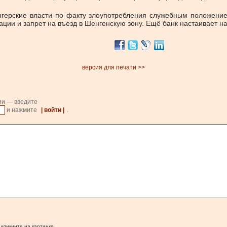
герские власти по факту злоупотребления служебным положение
ции и запрет на въезд в Шенгенскую зону. Ещё банк настаивает на
версия для печати >>
ии — введите
и нажмите
| войти |
.
 кликните на картинке.