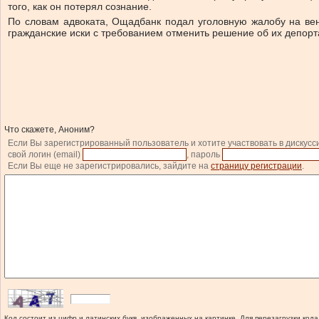
того, как он потерял сознание.
По словам адвоката, Ощадбанк подал уголовную жалобу на вен
гражданские иски с требованием отменить решение об их депорта
Что скажете, Аноним?
Если Вы зарегистрированный пользователь и хотите участвовать в дискусс
свой логин (email)
, пароль
Если Вы еще не зарегистрировались, зайдите на
страницу регистрации
.
Код состоит из цифр и латинских букв, изображенных на картинке. Для перезагрузки кода