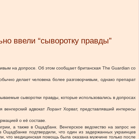
но ввели “сыворотку правды”
ивым на допросе. Об этом сообщает британская The Guardian со
обычно делает человека более разговорчивым, однако препарат
зываемые сыворотки правды, которые использовались в допросах
мя венгерский адвокат Лорант Хорват, представлявший интересы
рмацией о её составе.
грии, а также в Ощадбанк. Венгерское ведомство на запрос не
 в Ощадбанке подтвердили, что один из задержанных украинцев
ли, что медицинская помощь была оказана мужчине только после