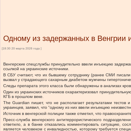
Одному из задержанных в Венгрии 
[18:30 20 марта 2026 года ]
Венгерские спецслужбы принудительно ввели инъекцию задержан
ссылкой на украинские источники.
В СБУ считают, что их бывшему сотруднику (ранее СМИ писали
вызвал у страдающего сахарным диабетом мужчины гипертоническ
Следы препарата этого класса были обнаружены в анализах кров
Один из украинских источников охарактеризовал принудительну
КГБ в прошлом веке.
The Guardian пишет, что не располагает результатами тестов 
украинцев, заявил, что “одному из них ввели инъекцию неизвестн
Источник в венгерской полиции также отметил, что правоохранит
Пресс-служба венгерского антитеррористического подразделен
ответило, а в банке отказались комментировать ситуацию, со
является человеком с инвалидностью, которому требуется спец