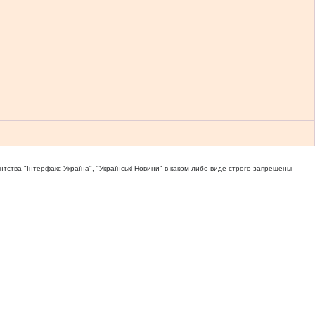
тва "Iнтерфакс-Україна", "Українськi Новини" в каком-либо виде строго запрещены