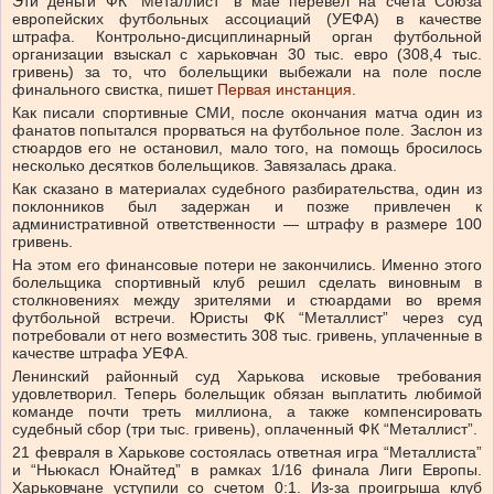
Эти деньги ФК “Металлист” в мае перевел на счета Союза
европейских футбольных ассоциаций (УЕФА) в качестве
штрафа. Контрольно-дисциплинарный орган футбольной
организации взыскал с харьковчан 30 тыс. евро (308,4 тыс.
гривень) за то, что болельщики выбежали на поле после
финального свистка, пишет
Первая инстанция
.
Как писали спортивные СМИ, после окончания матча один из
фанатов попытался прорваться на футбольное поле. Заслон из
стюардов его не остановил, мало того, на помощь бросилось
несколько десятков болельщиков. Завязалась драка.
Как сказано в материалах судебного разбирательства, один из
поклонников был задержан и позже привлечен к
административной ответственности — штрафу в размере 100
гривень.
На этом его финансовые потери не закончились. Именно этого
болельщика спортивный клуб решил сделать виновным в
столкновениях между зрителями и стюардами во время
футбольной встречи. Юристы ФК “Металлист” через суд
потребовали от него возместить 308 тыс. гривень, уплаченные в
качестве штрафа УЕФА.
Ленинский районный суд Харькова исковые требования
удовлетворил. Теперь болельщик обязан выплатить любимой
команде почти треть миллиона, а также компенсировать
судебный сбор (три тыс. гривень), оплаченный ФК “Металлист”.
21 февраля в Харькове состоялась ответная игра “Металлиста”
и “Ньюкасл Юнайтед” в рамках 1/16 финала Лиги Европы.
Харьковчане уступили со счетом 0:1. Из-за проигрыша клуб