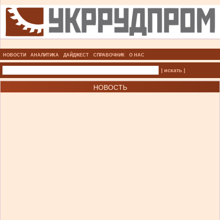
НОВОСТИ
АНАЛИТИКА
ДАЙДЖЕСТ
СПРАВОЧНИК
О НАС
| искать |
НОВОСТЬ