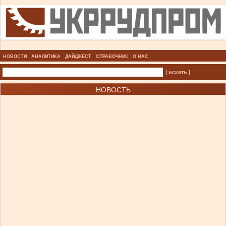
НОВОСТИ
АНАЛИТИКА
ДАЙДЖЕСТ
СПРАВОЧНИК
О НАС
| искать |
НОВОСТЬ