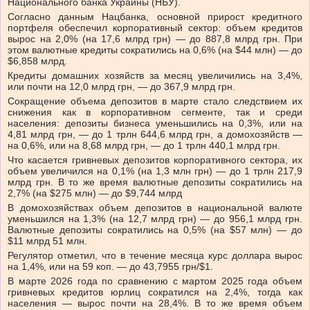
Национального банка Украины (НБУ).
Согласно данным Нацбанка, основной прирост кредитного
портфеля обеспечил корпоративный сектор: объем кредитов
вырос на 2,0% (на 17,6 млрд грн) — до 887,8 млрд грн. При
этом валютные кредиты сократились на 0,6% (на $44 млн) — до
$6,858 млрд.
Кредиты домашних хозяйств за месяц увеличились на 3,4%,
или почти на 12,0 млрд грн, — до 367,9 млрд грн.
Сокращение объема депозитов в марте стало следствием их
снижения как в корпоративном сегменте, так и среди
населения: депозиты бизнеса уменьшились на 0,3%, или на
4,81 млрд грн, — до 1 трлн 644,6 млрд грн, а домохозяйств —
на 0,6%, или на 8,68 млрд грн, — до 1 трлн 440,1 млрд грн.
Что касается гривневых депозитов корпоративного сектора, их
объем увеличился на 0,1% (на 1,3 млн грн) — до 1 трлн 217,9
млрд грн. В то же время валютные депозиты сократились на
2,7% (на $275 млн) — до $9,744 млрд
В домохозяйствах объем депозитов в национальной валюте
уменьшился на 1,3% (на 12,7 млрд грн) — до 956,1 млрд грн.
Валютные депозиты сократились на 0,5% (на $57 млн) — до
$11 млрд 51 млн.
Регулятор отметил, что в течение месяца курс доллара вырос
на 1,4%, или на 59 коп. — до 43,7955 грн/$1.
В марте 2026 года по сравнению с мартом 2025 года объем
гривневых кредитов юрлиц сократился на 2,4%, тогда как
населения — вырос почти на 28,4%. В то же время объем