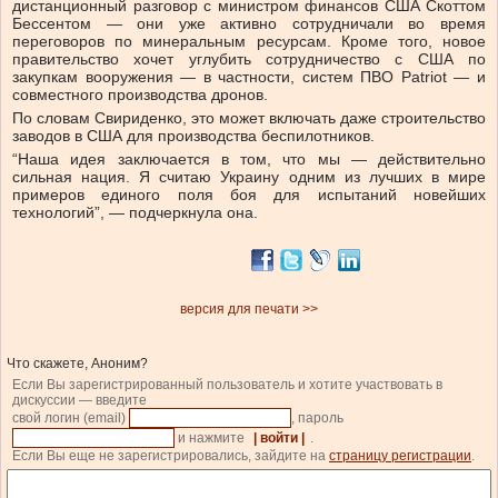
дистанционный разговор с министром финансов США Скоттом
Бессентом — они уже активно сотрудничали во время
переговоров по минеральным ресурсам. Кроме того, новое
правительство хочет углубить сотрудничество с США по
закупкам вооружения — в частности, систем ПВО Patriot — и
совместного производства дронов.
По словам Свириденко, это может включать даже строительство
заводов в США для производства беспилотников.
“Наша идея заключается в том, что мы — действительно
сильная нация. Я считаю Украину одним из лучших в мире
примеров единого поля боя для испытаний новейших
технологий”, — подчеркнула она.
версия для печати >>
Что скажете, Аноним?
Если Вы зарегистрированный пользователь и хотите участвовать в
дискуссии — введите
свой логин (email)
, пароль
и нажмите
| войти |
.
Если Вы еще не зарегистрировались, зайдите на
страницу регистрации
.