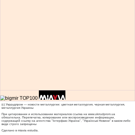
(c) Укррудпром — новости металлургии: цветная металлургия, черная металлургия,
металлургия Украины
При цитировании и использовании материалов ссылка на
www.ukrrudprom.ua
обязательна. Перепечатка, копирование или воспроизведение информации,
содержащей ссылку на агентства "Iнтерфакс-Україна", "Українськi Новини" в каком-либо
виде строго запрещены
Сделано в miavia estudia.