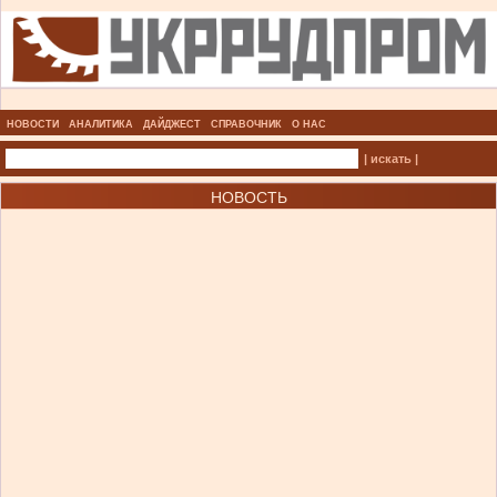
НОВОСТИ
АНАЛИТИКА
ДАЙДЖЕСТ
СПРАВОЧНИК
О НАС
| искать |
НОВОСТЬ