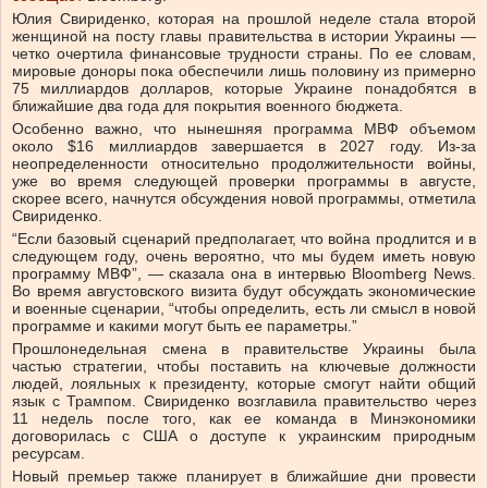
Юлия Свириденко, которая на прошлой неделе стала второй
женщиной на посту главы правительства в истории Украины —
четко очертила финансовые трудности страны. По ее словам,
мировые доноры пока обеспечили лишь половину из примерно
75 миллиардов долларов, которые Украине понадобятся в
ближайшие два года для покрытия военного бюджета.
Особенно важно, что нынешняя программа МВФ объемом
около $16 миллиардов завершается в 2027 году. Из-за
неопределенности относительно продолжительности войны,
уже во время следующей проверки программы в августе,
скорее всего, начнутся обсуждения новой программы, отметила
Свириденко.
“Если базовый сценарий предполагает, что война продлится и в
следующем году, очень вероятно, что мы будем иметь новую
программу МВФ”, — сказала она в интервью Bloomberg News.
Во время августовского визита будут обсуждать экономические
и военные сценарии, “чтобы определить, есть ли смысл в новой
программе и какими могут быть ее параметры.”
Прошлонедельная смена в правительстве Украины была
частью стратегии, чтобы поставить на ключевые должности
людей, лояльных к президенту, которые смогут найти общий
язык с Трампом. Свириденко возглавила правительство через
11 недель после того, как ее команда в Минэкономики
договорилась с США о доступе к украинским природным
ресурсам.
Новый премьер также планирует в ближайшие дни провести