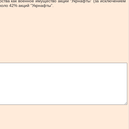
рства как военное имущество акции “Укрнафты” (за исключением
коло 42% акций “Укрнафты”.