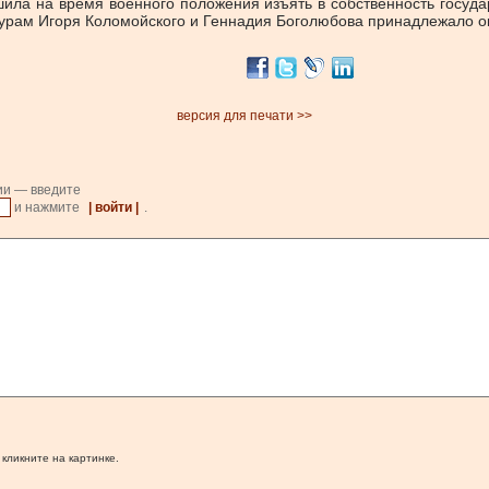
ила на время военного положения изъять в собственность госуда
ктурам Игоря Коломойского и Геннадия Боголюбова принадлежало о
версия для печати >>
ии — введите
и нажмите
| войти |
.
 кликните на картинке.