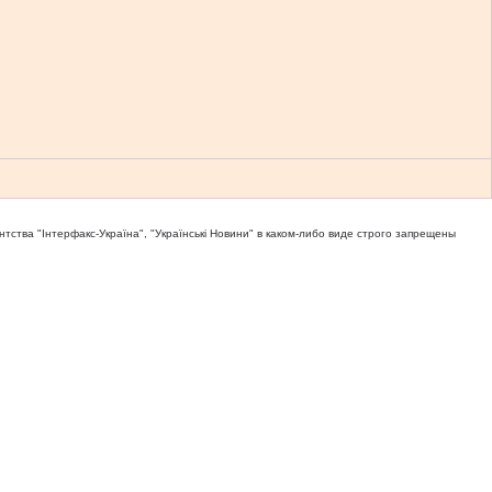
тва "Iнтерфакс-Україна", "Українськi Новини" в каком-либо виде строго запрещены