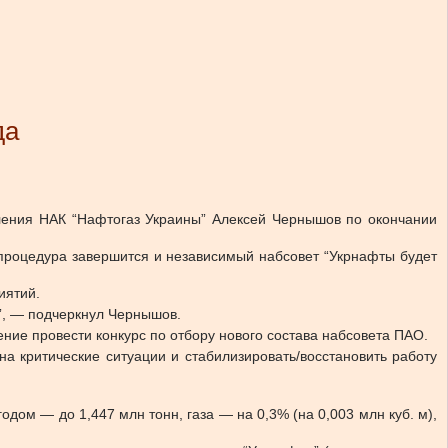
да
ления НАК “Нафтогаз Украины” Алексей Чернышов по окончании
 процедура завершится и независимый набсовет “Укрнафты будет
иятий.
”, — подчеркнул Чернышов.
ние провести конкурс по отбору нового состава набсовета ПАО.
на критические ситуации и стабилизировать/восстановить работу
дом — до 1,447 млн тонн, газа — на 0,3% (на 0,003 млн куб. м),