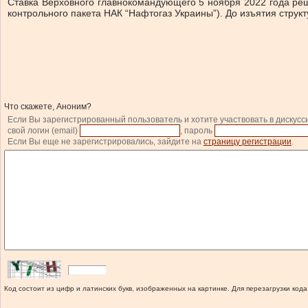
Ставка Верховного главнокомандующего 5 ноября 2022 года реш
контрольного пакета НАК “Нафтогаз Украины”). До изъятия стру
Что скажете, Аноним?
Если Вы зарегистрированный пользователь и хотите участвовать в дискусс
свой логин (email)
, пароль
Если Вы еще не зарегистрировались, зайдите на
страницу регистрации
.
Код состоит из цифр и латинских букв, изображенных на картинке. Для перезагрузки кода