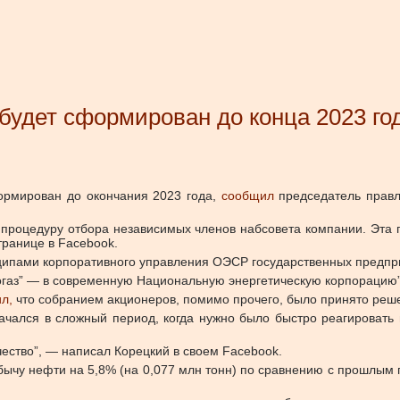
будет сформирован до конца 2023 го
ормирован до окончания 2023 года,
сообщил
председатель прав
и процедуру отбора независимых членов набсовета компании. Эта
транице в Facebook.
инципами корпоративного управления ОЭСР государственных предпр
газ” — в современную Национальную энергетическую корпорацию
л,
что собранием акционеров, помимо прочего, было принято реше
ачался в сложный период, когда нужно было быстро реагировать 
чество”, — написал Корецкий в своем Facebook.
бычу нефти на 5,8% (на 0,077 млн тонн) по сравнению с прошлым го