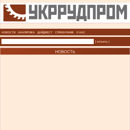
НОВОСТИ
АНАЛИТИКА
ДАЙДЖЕСТ
СПРАВОЧНИК
О НАС
| искать |
НОВОСТЬ