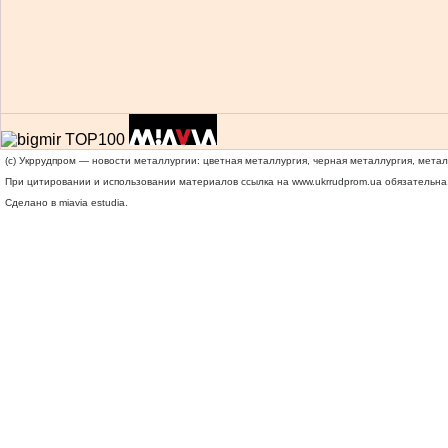
(c) Укррудпром — новости металлургии: цветная металлургия, черная металлургия, мета
При цитировании и использовании материалов ссылка на
www.ukrrudprom.ua
обязательна.
Сделано в miavia estudia.