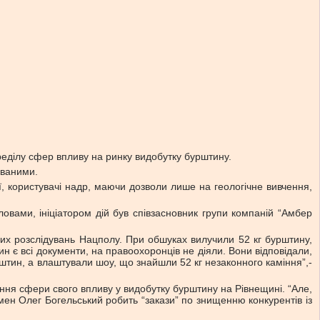
реділу сфер впливу на ринку видобутку бурштину.
званими.
ї, користувачі надр, маючи дозволи лише на геологічне вивчення,
овами, ініціатором дій був співзасновник групи компаній “Амбер
их розслідувань Нацполу. При обшуках вилучили 52 кг бурштину,
 є всі документи, на правоохоронців не діяли. Вони відповідали,
рштин, а влаштували шоу, що знайшли 52 кг незаконного каміння”,-
ння сфери свого впливу у видобутку бурштину на Рівнещині. “Але,
есмен Олег Богельський робить “закази” по знищенню конкурентів із