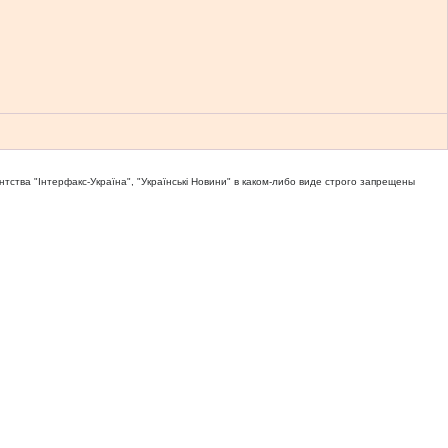
тва "Iнтерфакс-Україна", "Українськi Новини" в каком-либо виде строго запрещены