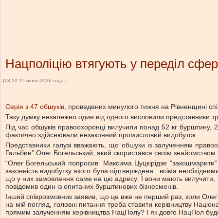
Нацполіцію втягують у переділ сфе
[13:50 15 июня 2026 года ]
Серія з 47 обшуків
, проведених минулого тижня на Рівненщині спі
Таку думку незалежно один від одного висловили представники т
Під час обшуків правоохоронці вилучили понад 52 кг бурштину, 2
фактично здійснювали незаконний промисловий видобуток.
Представники галузі вважають, що обшуки із залученням правоох
Гальбин” Олег Богельський, який скористався своїм знайомством 
“Олег Богельський попросив Максима Цуцкірідзе “закошмарити” 
законність видобутку якого була підтверждена всіма необхідними
що у них замовлення саме на цю адресу. І вони мають вилучити, т
повідомив один із опитаних бурштинових бізнесменів.
Інший співрозмовник заявив, що це вже не перший раз, коли Олег
на мій погляд, головні питання треба ставити керівництву Націона
прямим залученням керівництва НацПолу? І як довго НацПол буде 