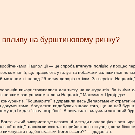
р впливу на бурштиновому ринку?
вробітниками Нацполіції — це спроба втягнути поліцію у процес пе
рьох компаній, що працюють у галузі та побажали залишитися нена
6 мотопомп і понад 29 тисяч доларів готівки. За версією Нацполіці
оронців використовувалися для тиску на конкурентів. За їхніми сл
із першим заступником голови Нацполіції Максимом Цуцкірідзе.
конкурентів. “Кошмарити” відправили весь Департамент стратегічн
 документами. Аргументи видобувачів щодо того, що на цей бурштин
ому що їм для “звіту потрібно”. В результаті вилучили законний бу
 Богельський використовує незаконні методи в операціях з розшире
льної поліції: наскільки взагалі є прийнятною ситуація, коли бізн
виконувати подібні вказівки Богельсього?” — додав він.