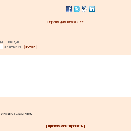
версия для печати >>
ии — введите
и нажмите
| войти |
.
 кликните на картинке.
| прокомментировать |