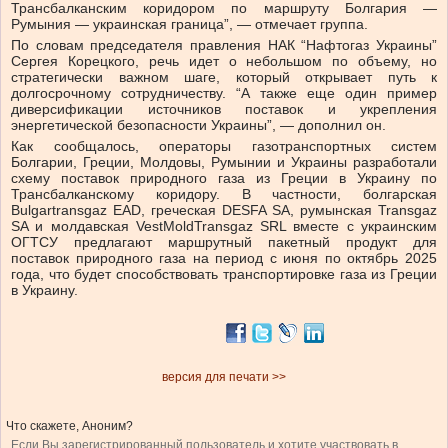
Трансбалканским коридором по маршруту Болгария —
Румыния — украинская граница”, — отмечает группа.
По словам председателя правления НАК “Нафтогаз Украины”
Сергея Корецкого, речь идет о небольшом по объему, но
стратегически важном шаге, который открывает путь к
долгосрочному сотрудничеству. “А также еще один пример
диверсификации источников поставок и укрепления
энергетической безопасности Украины”, — дополнил он.
Как сообщалось, операторы газотранспортных систем
Болгарии, Греции, Молдовы, Румынии и Украины разработали
схему поставок природного газа из Греции в Украину по
Трансбалканскому коридору. В частности, болгарская
Bulgartransgaz EAD, греческая DESFA SA, румынская Transgaz
SA и молдавская VestMoldTransgaz SRL вместе с украинским
ОГТСУ предлагают маршрутный пакетный продукт для
поставок природного газа на период с июня по октябрь 2025
года, что будет способствовать транспортировке газа из Греции
в Украину.
версия для печати >>
Что скажете, Аноним?
Если Вы зарегистрированный пользователь и хотите участвовать в