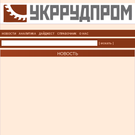
НОВОСТИ
АНАЛИТИКА
ДАЙДЖЕСТ
СПРАВОЧНИК
О НАС
| искать |
НОВОСТЬ