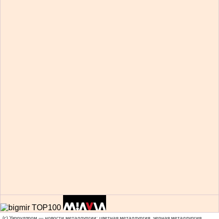
(c) Укррудпром — новости металлургии: цветная металлургия, черная металлургия,