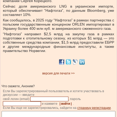
компании Сергея Корецкого.
Сейчас доля американского LNG в украинском импорте,
который обеспечивает “Нафтогаз”, по данным Bloomberg, уже
составляет 10%.
Как сообщалось, в 2025 году “Нафтогаз” в рамках партнерства с
польским государственным концерном ORLEN импортировал в
Украину более 400 млн куб. м американского сжиженного газа.
“Нафтогаз” направил $2,5 млрд на закупку газа в рамках
подготовки к отопительному сезону, из которых $1 млрд — это
собственные средства компании, $1,5 млрд предоставили ЕБРР
и другие международные финансовые институты, а также
правительство Норвегии.
версия для печати >>
Что скажете, Аноним?
Если Вы зарегистрированный пользователь и хотите участвовать в
дискуссии — введите
свой логин (email)
, пароль
и нажмите
| войти |
.
Если Вы еще не зарегистрировались, зайдите на
страницу регистрации
.