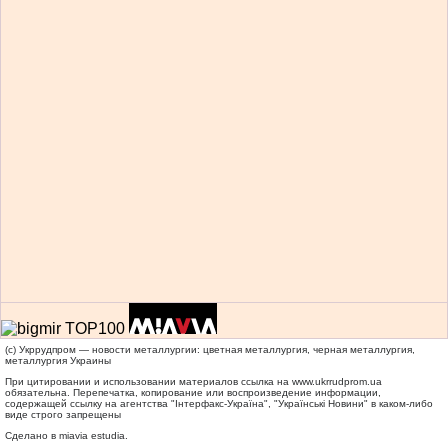
(c) Укррудпром — новости металлургии: цветная металлургия, черная металлургия,
металлургия Украины
При цитировании и использовании материалов ссылка на
www.ukrrudprom.ua
обязательна. Перепечатка, копирование или воспроизведение информации,
содержащей ссылку на агентства "Iнтерфакс-Україна", "Українськi Новини" в каком-либо
виде строго запрещены
Сделано в miavia estudia.