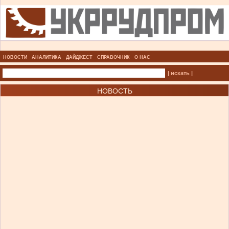
НОВОСТИ
АНАЛИТИКА
ДАЙДЖЕСТ
СПРАВОЧНИК
О НАС
| искать |
НОВОСТЬ