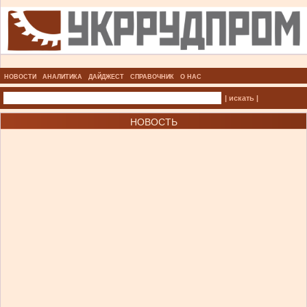
НОВОСТИ
АНАЛИТИКА
ДАЙДЖЕСТ
СПРАВОЧНИК
О НАС
| искать |
НОВОСТЬ