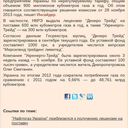
предприятиям Украины по нерегулируемому тарифу, общим
объемом 900 миллионов кубометров газа в год. Об этом
говорится соответствующем решении комиссии от 28 ноября
2013 года, пишет
Инсайдер
.
В частности, НКРЭ выдала лицензию “Денеро Трейд” на
поставки 600 млн кубометров газа в год, а также “Укренерго-
Трейд” — на 300 млн кубометров.
Согласно данным Госреестра юрлиц, “Денеро Трейд”
зарегистрирована в сентябре текущего года. Ее уставной фонд
составляет 1000 грн, а учредителем числится кипрская
“Мерсиленд трейдинг лимитед”.
Компания “Укренерго-Трейд” была зарегистрирована около 3
недель назад — 5 ноября. Ее уставной фонд составляет 100
тысяч гривен, а учредителем числится житель Днепропетровска
Олег Сметанин.
Украина по итогам 2012 года сократила потребление газа по
сравнению с 2011 годом на 5,66% — до 48,761 млрд
кубометров.
Ссылки по теме:
“Нафтогаз України” приблизился к получению лицензии на
поставку