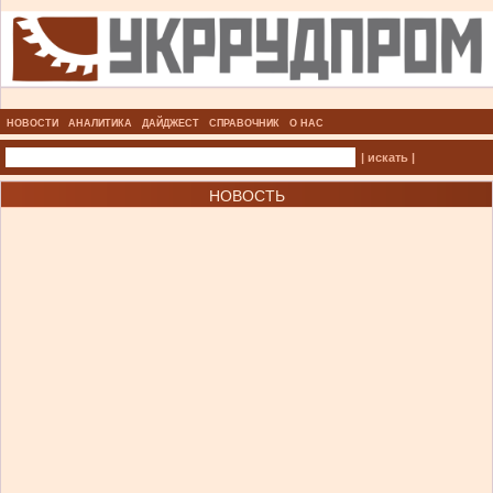
НОВОСТИ
АНАЛИТИКА
ДАЙДЖЕСТ
СПРАВОЧНИК
О НАС
| искать |
НОВОСТЬ