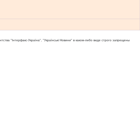
тва "Iнтерфакс-Україна", "Українськi Новини" в каком-либо виде строго запрещены