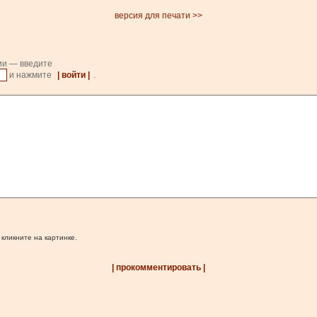
версия для печати >>
ии — введите
и нажмите
| войти |
.
 кликните на картинке.
| прокомментировать |