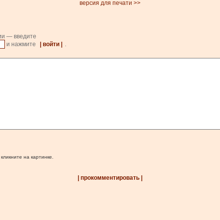
версия для печати >>
ии — введите
и нажмите
| войти |
.
 кликните на картинке.
| прокомментировать |