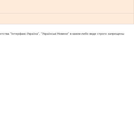
тва "Iнтерфакс-Україна", "Українськi Новини" в каком-либо виде строго запрещены