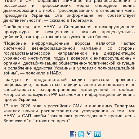
“НАБУ и САП обращают внимание на распространение в
российских и пророссийских медиа очередной волны
дезинформации о якобы “расследованиях” в отношении жены
президента Украины. Эта информация не соответствует
действительности”, — сказано в Телеграме.
Сообщается, что НАБУ и Специальная антикоррупционная
прокуратура не осуществляют никаких процессуальных
действий, о которых говорится в указанных вбросах.
“Подобные информационные вбросы являются частью
системной дезинформационной кампании со стороны
государства-агрессора, направленной на дискредитацию
украинских институтов, подрыв доверия к антикоррупционным
органам, дестабилизацию общественно-политической ситуации
и ослабление единства Украины в условиях полномасштабной
войны”, — пояснили в НАБУ.
Граждан и представителей медиа призвали проверять
информацию, пользоваться официальными источниками и не
способствовать распространению манипуляций и фейков,
которые используются РФ как элемент информационной войны
против Украины.
17 мая 2026 года в российских СМИ и анонимных Телеграм-
каналах начали распространяться утверждения о том, что
НАБУ и САП якобы “завершают расследование против жены
Зеленского” и “готовят ее арест”.