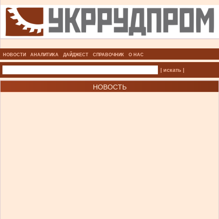
НОВОСТИ
АНАЛИТИКА
ДАЙДЖЕСТ
СПРАВОЧНИК
О НАС
| искать |
НОВОСТЬ