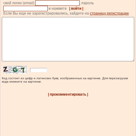
свой логин (email)
, пароль
и нажмите
| войти |
.
Если Вы еще не зарегистрировались, зайдите на
страницу регистрации
.
Код состоит из цифр и латинских букв, изображенных на картинке. Для перезагрузки
кода кликните на картинке.
| прокомментировать |