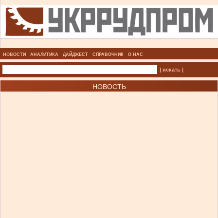
НОВОСТИ
АНАЛИТИКА
ДАЙДЖЕСТ
СПРАВОЧНИК
О НАС
| искать |
НОВОСТЬ