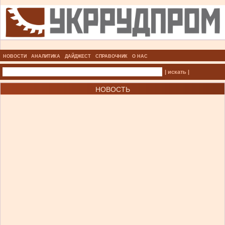
НОВОСТИ
АНАЛИТИКА
ДАЙДЖЕСТ
СПРАВОЧНИК
О НАС
| искать |
НОВОСТЬ