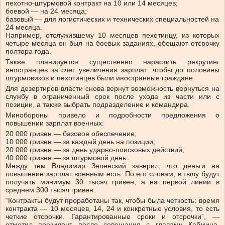
пехотно-штурмовой контракт на 10 или 14 месяцев;
боевой — на 24 месяца;
базовый — для логистических и технических специальностей на
24 месяца.
Например, отслужившему 10 месяцев пехотинцу, из которых
четыре месяца он был на боевых заданиях, обещают отсрочку
полтора года.
Также планируется существенно нарастить рекрутинг
иностранцев за счет увеличения зарплат: чтобы до половины
штурмовиков и пехотинцев были иностранные граждане.
Для дезертиров власти снова вернут возможность вернуться на
службу в ограниченный срок после ухода из части или с
позиции, а также выбрать подразделение и командира.
Минобороны привело и подробности предложения о
повышении зарплат военных:
20 000 гривен — базовое обеспечение;
10 000 гривен — за каждый день на позиции;
20 000 гривен — за день ударно-поисковых действий;
40 000 гривен — за штурмовой день.
Между тем Владимир Зеленский заверил, что деньги на
повышение зарплат военным есть. По его словам, в тылу будут
получать минимум 30 тысяч гривен, а на первой линии в
среднем 300 тысяч гривен.
“Контракты будут проработаны так, чтобы была четкость: время
контракта — 10 месяцев, 14, 24 и конкретные условия, то есть
четкие отсрочки. Гарантированные сроки и отсрочки”, —
отметил президент после совещания с главами Кабмина,