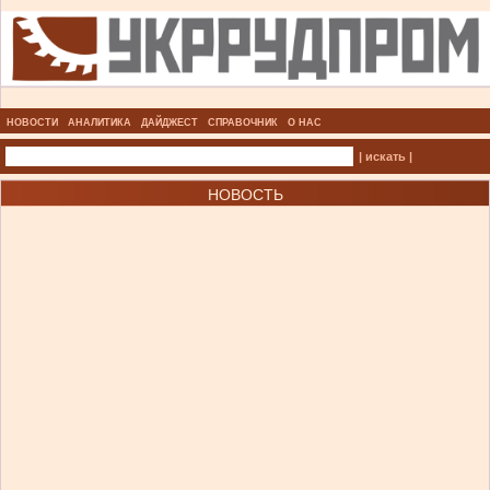
НОВОСТИ
АНАЛИТИКА
ДАЙДЖЕСТ
СПРАВОЧНИК
О НАС
| искать |
НОВОСТЬ