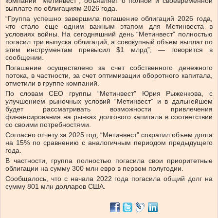
компаний “Метинвест”, объявляет о полной и своевременной
выплате по облигациям 2026 года.
“Группа успешно завершила погашение облигаций 2026 года,
что стало еще одним важным этапом для Метинвеста в
условиях войны. На сегодняшний день “Метинвест” полностью
погасил три выпуска облигаций, а совокупный объем выплат по
этим инструментам превысил $1 млрд”, — говорится в
сообщении.
Погашение осуществлено за счет собственного денежного
потока, в частности, за счет оптимизации оборотного капитала,
отметили в группе компаний.
По словам СЕО группы “Метинвест” Юрия Рыженкова, с
улучшением рыночных условий “Метинвест” и в дальнейшем
будет рассматривать возможности привлечения
финансирования на рынках долгового капитала в соответствии
со своими потребностями.
Согласно отчету за 2025 год, “Метинвест” сократил объем долга
на 15% по сравнению с аналогичным периодом предыдущего
года.
В частности, группа полностью погасила свои приоритетные
облигации на сумму 300 млн евро в первом полугодии.
Сообщалось, что с начала 2022 года погасила общий долг на
сумму 801 млн долларов США.