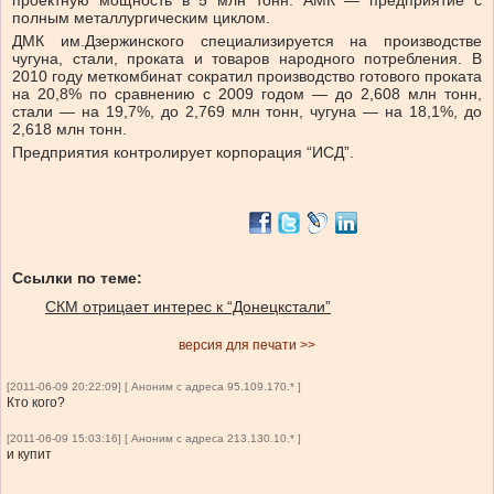
проектную мощность в 5 млн тонн. АМК — предприятие с
полным металлургическим циклом.
ДМК им.Дзержинского специализируется на производстве
чугуна, стали, проката и товаров народного потребления. В
2010 году меткомбинат сократил производство готового проката
на 20,8% по сравнению с 2009 годом — до 2,608 млн тонн,
стали — на 19,7%, до 2,769 млн тонн, чугуна — на 18,1%, до
2,618 млн тонн.
Предприятия контролирует корпорация “ИСД”.
Ссылки по теме:
СКМ отрицает интерес к “Донецкстали”
версия для печати >>
[2011-06-09 20:22:09] [ Аноним с адреса 95.109.170.* ]
Кто когo?
[2011-06-09 15:03:16] [ Аноним с адреса 213.130.10.* ]
и купит