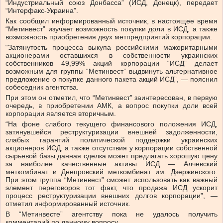
“Индустриальный союз Донбасса” (ИСД, Донецк), передает
“Интерфакс-Украина”.
Как сообщил информированный источник, в настоящее время
“Метинвест” изучает возможность покупки доли в ИСД, а также
возможность приобретения двух метпредприятий корпорации.
“Затянутость процесса выкупа российскими мажоритарными
акционерами оставшихся в собственности украинских
собственников 49,99% акций корпорации “ИСД” делает
возможным для группы “Метинвест” выдвинуть альтернативное
предложение о покупке данного пакета акций ИСД”, — пояснил
собеседник агентства.
При этом он отметил, что “Метинвест” заинтересован, в первую
очередь, в приобретении АМК, а вопрос покупки доли всей
корпорации является вторичным.
“На фоне слабого текущего финансового положения ИСД,
затянувшейся реструктуризации внешней задолженности,
слабых гарантий политической поддержки украинских
акционеров ИСД, а также отсутствия у корпорации собственной
сырьевой базы данная сделка может предлагать хорошую цену
за наиболее качественные активы ИСД — Алчевский
меткомбинат и Днепровский меткомбинат им. Дзержинского.
При этом группа “Метинвест” сможет использовать как важный
элемент переговоров тот факт, что продажа ИСД ускорит
процесс реструктуризации внешних долгов корпорации”, —
отметил информированный источник.
В “Метинвесте” агентству пока не удалось получить
комментарий по данному вопросу.