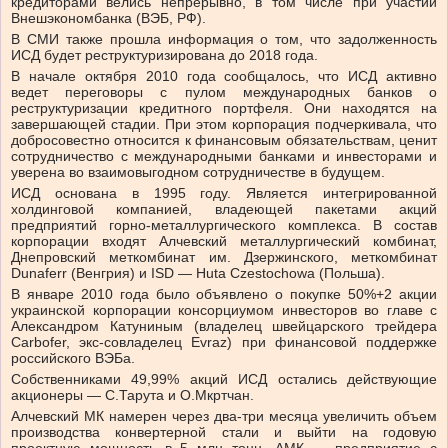
кредиторами велись непрерывно, в том числе при участии
Внешэкономбанка (ВЭБ, РФ).
В СМИ также прошла информация о том, что задолженность
ИСД будет реструктуризирована до 2018 года.
В начале октября 2010 года сообщалось, что ИСД активно
ведет переговоры с пулом международных банков о
реструктуризации кредитного портфеля. Они находятся на
завершающей стадии. При этом корпорация подчеркивала, что
добросовестно относится к финансовым обязательствам, ценит
сотрудничество с международными банками и инвесторами и
уверена во взаимовыгодном сотрудничестве в будущем.
ИСД основана в 1995 году. Является интегрированной
холдинговой компанией, владеющей пакетами акций
предприятий горно-металлургического комплекса. В состав
корпорации входят Алчевский металлургический комбинат,
Днепровский меткомбинат им. Дзержинского, меткомбинат
Dunaferr (Венгрия) и ISD — Huta Czestochowa (Польша).
В январе 2010 года было объявлено о покупке 50%+2 акции
украинской корпорации консорциумом инвесторов во главе с
Александром Катуниным (владелец швейцарского трейдера
Carbofer, экс-совладелец Evraz) при финансовой поддержке
российского ВЭБа.
Собственниками 49,99% акций ИСД остались действующие
акционеры — С.Тарута и О.Мкртчан.
Алчевский МК намерен через два-три месяца увеличить объем
производства конвертерной стали и выйти на годовую