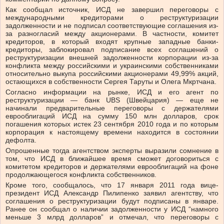
Как сообщал источник, ИСД не завершил переговоры с
международными кредиторами о реструктуризации
задолженности и не подписал соответствующие соглашения из-
за разногласий между акционерами. В частности, комитет
кредиторов, в который входят крупные западные банки-
кредиторы, заблокировал подписание всех соглашений о
реструктуризации внешней задолженности корпорации из-за
конфликта между российскими и украинскими собственниками
относительно выкупа российскими акционерами 49,99% акций,
остающихся в собственности Сергея Таруты и Олега Мкртчана.
Согласно информации на рынке, ИСД и его агент по
реструктуризации — банк UBS (Швейцария) — еще не
начинали предварительные переговоры с держателями
еврооблигаций ИСД на сумму 150 млн долларов, срок
погашения которых истек 23 сентября 2010 года и по которым
корпорация к настоящему времени находится в состоянии
дефолта.
Опрошенные тогда агентством эксперты выразили сомнение в
том, что ИСД в ближайшее время сможет договориться с
комитетом кредиторов и держателями еврооблигаций на фоне
продолжающегося конфликта собственников.
Кроме того, сообщалось, что 17 января 2011 года вице-
президент ИСД Александр Пилипенко заявил агентству, что
соглашения о реструктуризации будут подписаны в январе.
Ранее он сообщал о наличии задолженности у ИСД “намного
меньше 3 млрд долларов” и отмечал, что переговоры с