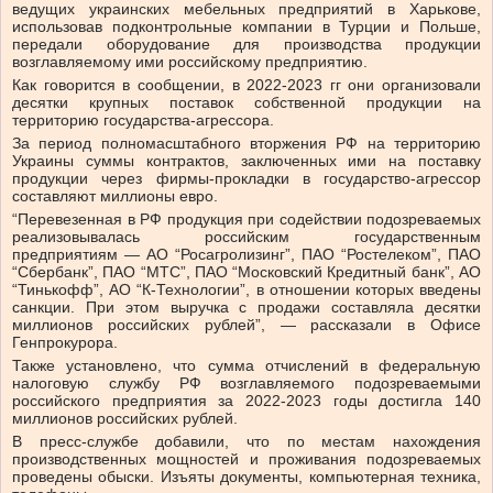
ведущих украинских мебельных предприятий в Харькове,
использовав подконтрольные компании в Турции и Польше,
передали оборудование для производства продукции
возглавляемому ими российскому предприятию.
Как говорится в сообщении, в 2022-2023 гг они организовали
десятки крупных поставок собственной продукции на
территорию государства-агрессора.
За период полномасштабного вторжения РФ на территорию
Украины суммы контрактов, заключенных ими на поставку
продукции через фирмы-прокладки в государство-агрессор
составляют миллионы евро.
“Перевезенная в РФ продукция при содействии подозреваемых
реализовывалась российским государственным
предприятиям — АО “Росагролизинг”, ПАО “Ростелеком”, ПАО
“Сбербанк”, ПАО “МТС”, ПАО “Московский Кредитный банк”, АО
“Тинькофф”, АО “К-Технологии”, в отношении которых введены
санкции. При этом выручка с продажи составляла десятки
миллионов российских рублей”, — рассказали в Офисе
Генпрокурора.
Также установлено, что сумма отчислений в федеральную
налоговую службу РФ возглавляемого подозреваемыми
российского предприятия за 2022-2023 годы достигла 140
миллионов российских рублей.
В пресс-службе добавили, что по местам нахождения
производственных мощностей и проживания подозреваемых
проведены обыски. Изъяты документы, компьютерная техника,