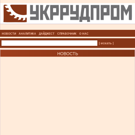
НОВОСТИ
АНАЛИТИКА
ДАЙДЖЕСТ
СПРАВОЧНИК
О НАС
| искать |
НОВОСТЬ