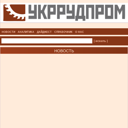
НОВОСТИ
АНАЛИТИКА
ДАЙДЖЕСТ
СПРАВОЧНИК
О НАС
| искать |
НОВОСТЬ