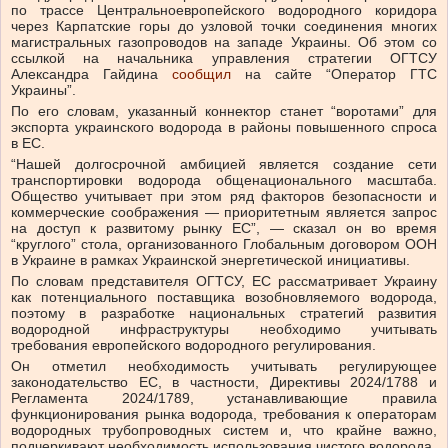
по трассе Центральноевропейского водородного коридора
через Карпатские горы до узловой точки соединения многих
магистральных газопроводов на западе Украины. Об этом со
ссылкой на начальника управления стратегии ОГТСУ
Александра Гайдина
сообщил
на сайте “Оператор ГТС
Украины”.
По его словам, указанный коннектор станет “воротами” для
экспорта украинского водорода в районы повышенного спроса
в ЕС.
“Нашей долгосрочной амбицией является создание сети
транспортировки водорода общенационального масштаба.
Общество учитывает при этом ряд факторов безопасности и
коммерческие соображения — приоритетным является запрос
на доступ к развитому рынку ЕС”, — сказал он во время
“круглого” стола, организованного Глобальным договором ООН
в Украине в рамках Украинской энергетической инициативы.
По словам представителя ОГТСУ, ЕС рассматривает Украину
как потенциального поставщика возобновляемого водорода,
поэтому в разработке национальных стратегий развития
водородной инфраструктуры необходимо учитывать
требования европейского водородного регулирования.
Он отметил необходимость учитывать регулирующее
законодательство ЕС, в частности, Директивы 2024/1788 и
Регламента 2024/1789, устанавливающие правила
функционирования рынка водорода, требования к операторам
водородных трубопроводных систем и, что крайне важно,
подчеркивают необходимость использования чистого водорода.