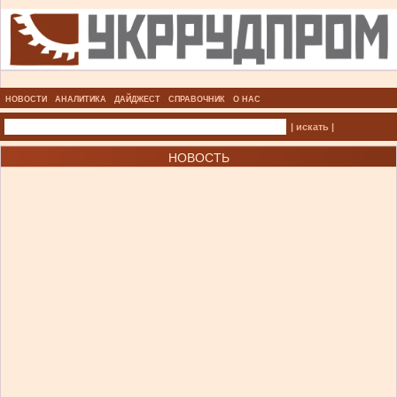
НОВОСТИ
АНАЛИТИКА
ДАЙДЖЕСТ
СПРАВОЧНИК
О НАС
| искать |
НОВОСТЬ