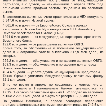
значительными объемами поступлений от международных
партнеров, а с другой, — наименьшими с апреля 2024 года
объемами чистой продажи валюты Нацбанком на валютном
рынке.
В частности,
на валютные счета правительства в НБУ поступило
6 347,6 млн долл. Из этой суммы:
4 861,6 млн долл. — от Европейского Союза в рамках
инструмента Ukraine Facility и инициативы G7 Extraordinary
Revenue Acceleration for Ukraine (ERA);
1294,0 млн долл. — от международных партнеров через счета
Всемирного банка;
192,0 млн долл. — от размещения валютных ОВГЗ.
Кроме того, за обслуживание и погашение государственного
долга в иностранной валюте выплачено 517,9 млн долл., из
которых:
299,2 млн долл. — обслуживание и погашение валютных ОВГЗ;
169,3 млн долл. — обслуживание и погашение долга перед
Всемирным банком;
49,4 млн долл. — уплата другим международным кредиторам.
Также
Украина уплатила Международному валютному фонду
82,1 млн долл.
В
то же время
в
апреле по сравнению с мартом чистая
продажа валюты Национальным банком уменьшилась на
17,1%. Согласно балансовым данным НБУ продал на валютном
рынке 2 208,7 млн долл. и выкупил в резервы 17,5 млн долл.
По данным Нацбанка,
в
апреле благодаря переоценке
стоимость финансовых инструментов увеличилась на 742,5 млн