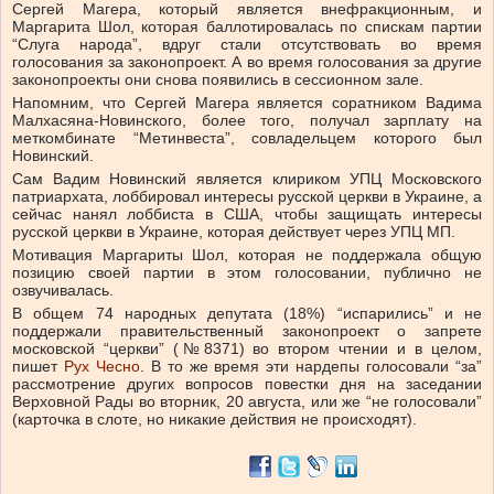
Сергей Магера, который является внефракционным, и
Маргарита Шол, которая баллотировалась по спискам партии
“Слуга народа”, вдруг стали отсутствовать во время
голосования за законопроект. А во время голосования за другие
законопроекты они снова появились в сессионном зале.
Напомним, что Сергей Магера является соратником Вадима
Малхасяна-Новинского, более того, получал зарплату на
меткомбинате “Метинвеста”, совладельцем которого был
Новинский.
Сам Вадим Новинский является клириком УПЦ Московского
патриархата, лоббировал интересы русской церкви в Украине, а
сейчас нанял лоббиста в США, чтобы защищать интересы
русской церкви в Украине, которая действует через УПЦ МП.
Мотивация Маргариты Шол, которая не поддержала общую
позицию своей партии в этом голосовании, публично не
озвучивалась.
В общем 74 народных депутата (18%) “испарились” и не
поддержали правительственный законопроект о запрете
московской “церкви” (№8371) во втором чтении и в целом,
пишет
Рух Чесно
. В то же время эти нардепы голосовали “за”
рассмотрение других вопросов повестки дня на заседании
Верховной Рады во вторник, 20 августа, или же “не голосовали”
(карточка в слоте, но никакие действия не происходят).