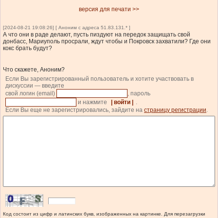
версия для печати >>
[2024-08-21 19:08:26] [ Аноним с адреса 51.83.131.* ]
А что они в раде делают, пусть пиздуют на передок защищать свой
донбасс, Мариуполь просрали, ждут чтобы и Покровск захватили? Где они
кокс брать будут?
Что скажете, Аноним?
Если Вы зарегистрированный пользователь и хотите участвовать в
дискуссии — введите
свой логин (email)
, пароль
и нажмите
| войти |
.
Если Вы еще не зарегистрировались, зайдите на
страницу регистрации
.
Код состоит из цифр и латинских букв, изображенных на картинке. Для перезагрузки