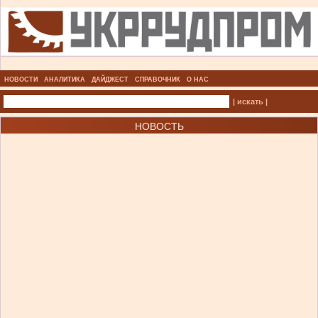
НОВОСТИ
АНАЛИТИКА
ДАЙДЖЕСТ
СПРАВОЧНИК
О НАС
| искать |
НОВОСТЬ