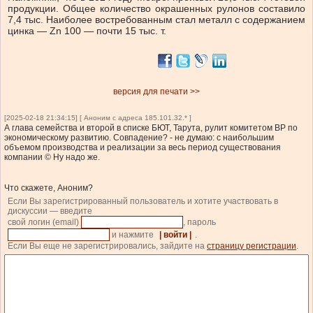
продукции. Общее количество окрашенных рулонов составило
7,4 тыс. Наиболее востребованным стал металл с содержанием
цинка — Zn 100 — почти 15 тыс. т.
версия для печати >>
[2025-02-18 21:34:15] [ Аноним с адреса 185.101.32.* ]
А глава семейства и второй в списке БЮТ, Тарута, рулит комитетом ВР по
экономическому развитию. Совпадение? - не думаю: с наибольшим
объемом производства и реализации за весь период существования
компании © Ну надо же.
Что скажете, Аноним?
Если Вы зарегистрированный пользователь и хотите участвовать в
дискуссии — введите
свой логин (email)
, пароль
и нажмите
| войти |
.
Если Вы еще не зарегистрировались, зайдите на
страницу регистрации
.