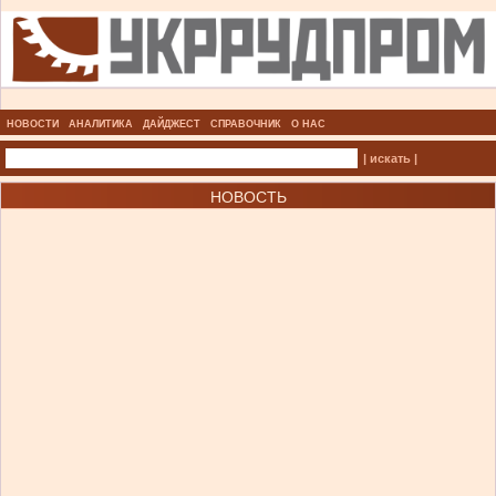
НОВОСТИ
АНАЛИТИКА
ДАЙДЖЕСТ
СПРАВОЧНИК
О НАС
| искать |
НОВОСТЬ