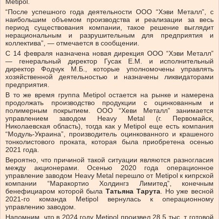
Metipol.
“После успешного года деятельности ООО “Хэви Металл”, с
наибольшим объемом производства и реализации за весь
период существования компании, такое решение выглядит
нерациональным и разрушительным для предприятия и
коллектива”, — отмечается в сообщении.
С 14 февраля назначена новая дирекция ООО “Хэви Металл”
— генеральный директор Гусак Е.М. и исполнительный
директор Фодчук М.Б., которые уполномочены управлять
хозяйственной деятельностью и назначены ликвидаторами
предприятия.
В то же время группа Metipol остается на рынке и намерена
продолжать производство продукции с оцинкованным и
полимерным покрытием. ООО “Хеви Металл” занимается
управлением заводом Heavy Metal (г. Первомайск,
Николаевская область), тогда как у Metipol еще есть компания
“Модуль-Украина”, производитель оцинкованного и крашеного
тонколистового проката, которая была приобретена осенью
2021 года.
Вероятно, что причиной такой ситуации являются разногласия
между акционерами. Осенью 2020 года операционное
управление заводом Heavy Metal перешло от Metipol к кипрской
компании “Маракортио Холдингз Лимитед”, конечным
бенефициаром которой была
Татьяна Тарута
. Но уже весной
2021-го команда Metipol вернулась к операционному
управлению заводом.
Напомним, что в 2024 году Metipol произвел 28,5 тыс. т готовой