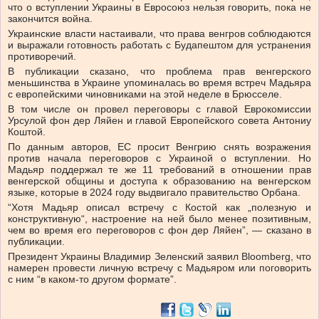
что о вступлении Украины в Евросоюз нельзя говорить, пока не
закончится война.
Украинские власти настаивали, что права венгров соблюдаются
и выражали готовность работать с Будапештом для устранения
противоречий.
В публикации сказано, что проблема прав венгерского
меньшинства в Украине упоминалась во время встреч Мадьяра
с европейскими чиновниками на этой неделе в Брюсселе.
В том числе он провел переговоры с главой Еврокомиссии
Урсулой фон дер Ляйен и главой Европейского совета Антониу
Коштой.
По данным авторов, ЕС просит Венгрию снять возражения
против начала переговоров с Украиной о вступлении. Но
Мадьяр поддержал те же 11 требований в отношении прав
венгерской общины и доступа к образованию на венгерском
языке, которые в 2024 году выдвигало правительство Орбана.
“Хотя Мадьяр описал встречу с Костой как „полезную и
конструктивную“, настроение на ней было менее позитивным,
чем во время его переговоров с фон дер Ляйен”, — сказано в
публикации.
Президент Украины Владимир Зеленский заявил Bloomberg, что
намерен провести личную встречу с Мадьяром или поговорить
с ним “в каком-то другом формате”.