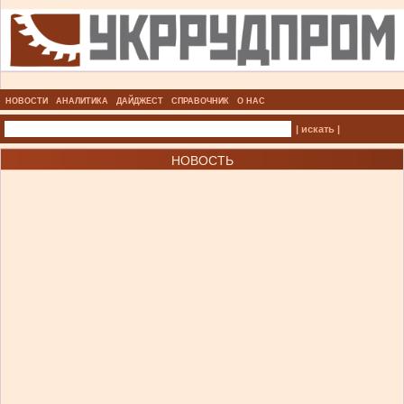
НОВОСТИ
АНАЛИТИКА
ДАЙДЖЕСТ
СПРАВОЧНИК
О НАС
| искать |
НОВОСТЬ