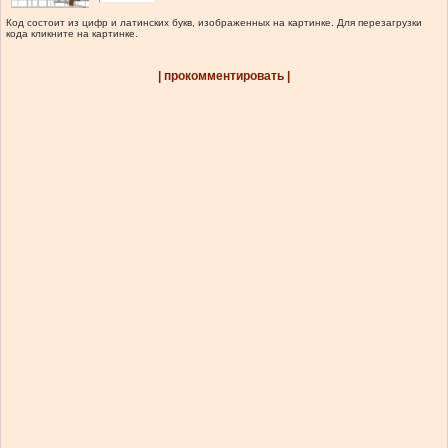
Код состоит из цифр и латинских букв, изображенных на картинке. Для перезагрузки
кода кликните на картинке.
| прокомментировать |