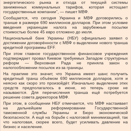
энергетического рынка и отхода от текущей системы
заниженных коммунальных тарифов, которая истощает
государственные компании”, — пишет МВФ.
Сообщается, что сегодня Украина и МВФ договорились о
транше в размере 690 миллионов долларов. При этом условие
введения украинцам налога на зарубежные посылки
стоимостью более 45 евро отложено до июля.
Национальный банк Украины (НБУ) официально заявил о
достижении договорённости с МВФ о выделении нового транша
кредитной программы EFF.
При этом главное государственное финансовое учреждения
подтверждает провал Киевом требуемых Западом структурных
реформ — Верховная Рада не приняла закон о
налогообложении посылок из-за границы.
На практике это значит, что Украина имеет шанс получить
кредитный транш объёмом 690 миллионов долларов, хотя и
неясно как скоро это произойдёт. Изначально выделение этих
средств предполагалось в июне, но теперь сроки не
называются. Для перечисления транша ещё потребуется
решение совета директоров МВФ.
При этом, в сообщении НБУ отмечается, что МВФ настаивает
на дальнейшем реформировании Государственной
таможенной службы Украины и Бюро экономической
безопасности. А ещё на борьбе с налоговой минимизацией, так
что налоговая, скорее всего, будет усиливать давление на
бизнес и население.