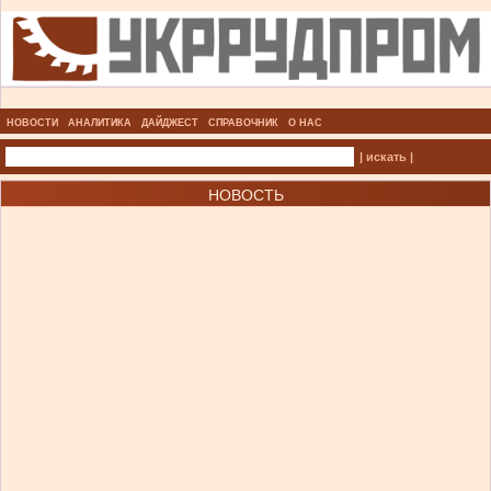
НОВОСТИ
АНАЛИТИКА
ДАЙДЖЕСТ
СПРАВОЧНИК
О НАС
| искать |
НОВОСТЬ