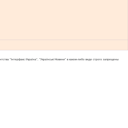
тва "Iнтерфакс-Україна", "Українськi Новини" в каком-либо виде строго запрещены