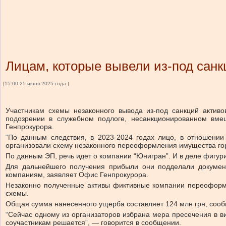
Лицам, которые вывели из-под сан
[15:00 25 июня 2025 года ]
Участникам схемы незаконного вывода из-под санкций актив
подозрении в служебном подлоге, несанкционированном вме
Генпрокурора.
“По данным следствия, в 2023-2024 годах лицо, в отношении
организовали схему незаконного переоформления имущества го
По данным ЭП, речь идет о компании “Юнигран”. И в деле фигу
Для дальнейшего получения прибыли они подделали докумен
компаниям, заявляет Офис Генпрокурора.
Незаконно полученные активы фиктивные компании переоформл
схемы.
Общая сумма нанесенного ущерба составляет 124 млн грн, соо
“Сейчас одному из организаторов избрана мера пресечения в в
соучастникам решается”, — говорится в сообщении.