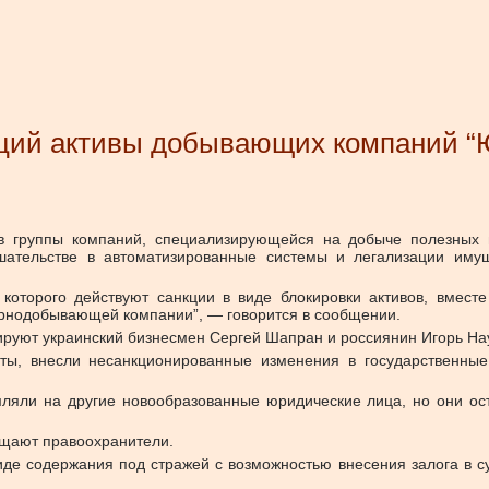
кций активы добывающих компаний “
ов группы компаний, специализирующейся на добыче полезных
шательстве в автоматизированные системы и легализации имущ
 которого действуют санкции в виде блокировки активов, вмес
рнодобывающей компании”, — говорится в сообщении.
рируют украинский бизнесмен Сергей Шапран и россиянин Игорь На
ты, внесли несанкционированные изменения в государственные
яли на другие новообразованные юридические лица, но они ост
бщают правоохранители.
иде содержания под стражей с возможностью внесения залога в 