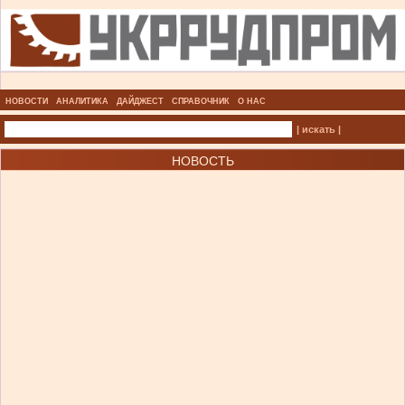
НОВОСТИ
АНАЛИТИКА
ДАЙДЖЕСТ
СПРАВОЧНИК
О НАС
| искать |
НОВОСТЬ