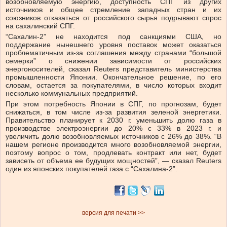
возобновляемую энергию, доступность СПГ из других
источников и общее стремление западных стран и их
союзников отказаться от российского сырья подрывают спрос
на сахалинский СПГ.
“Сахалин-2” не находится под санкциями США, но
поддержание нынешнего уровня поставок может оказаться
проблематичным из-за соглашения между странами “большой
семерки” о снижении зависимости от российских
энергоносителей, сказал Reuters представитель министерства
промышленности Японии. Окончательное решение, по его
словам, остается за покупателями, в число которых входит
несколько коммунальных предприятий.
При этом потребность Японии в СПГ, по прогнозам, будет
снижаться, в том числе из-за развития зеленой энергетики.
Правительство планирует к 2030 г. уменьшить долю газа в
производстве электроэнергии до 20% с 33% в 2023 г. и
увеличить долю возобновляемых источников с 26% до 38%. “В
нашем регионе производится много возобновляемой энергии,
поэтому вопрос о том, продлевать контракт или нет, будет
зависеть от объема ее будущих мощностей”, — сказал Reuters
один из японских покупателей газа с “Сахалина-2”.
версия для печати >>