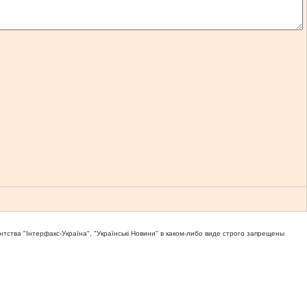
тва "Iнтерфакс-Україна", "Українськi Новини" в каком-либо виде строго запрещены