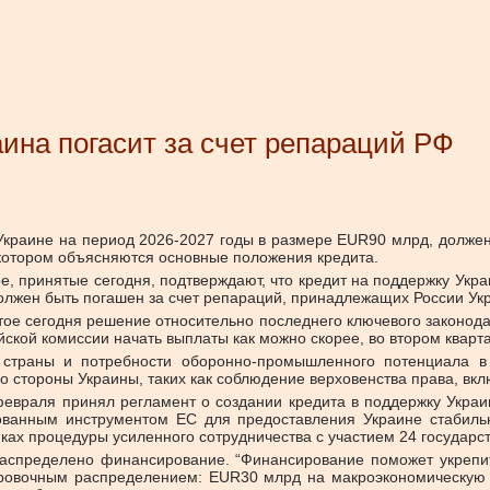
аина погасит за счет репараций РФ
 Украине на период 2026-2027 годы в размере EUR90 млрд, долже
 котором объясняются основные положения кредита.
е, принятые сегодня, подтверждают, что кредит на поддержку Укр
лжен быть погашен за счет репараций, принадлежащих России Укра
ятое сегодня решение относительно последнего ключевого законода
ской комиссии начать выплаты как можно скорее, во втором кварта
страны и потребности оборонно-промышленного потенциала в
 стороны Украины, таких как соблюдение верховенства права, вкл
евраля принял регламент о создании кредита в поддержку Украи
ованным инструментом ЕС для предоставления Украине стабиль
ках процедуры усиленного сотрудничества с участием 24 государст
 распределено финансирование. “Финансирование поможет укреп
ровочным распределением: EUR30 млрд на макроэкономическую