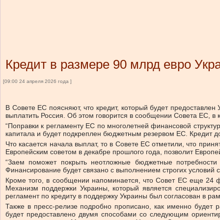
Кредит в размере 90 млрд евро Укр
[09:00 24 апреля 2026 года ]
В Совете ЕС поясняют, что кредит, который будет предоставлен
выплатить Россия. Об этом говорится в сообщении Совета ЕС, в
“Поправки к регламенту ЕС по многолетней финансовой структур
капитала и будет подкреплен бюджетным резервом ЕС. Кредит до
Что касается начала выплат, то в Совете ЕС отметили, что прин
Европейским советом в декабре прошлого года, позволит Европей
“Заем поможет покрыть неотложные бюджетные потребности 
Финансирование будет связано с выполнением строгих условий со
Кроме того, в сообщении напоминается, что Совет ЕС еще 24 ф
Механизм поддержки Украины, который является специализир
регламент по кредиту в поддержку Украины был согласован в рам
Также в пресс-релизе подробно прописано, как именно будет
будет предоставлено двумя способами со следующим ориенти