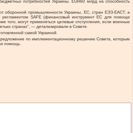
бюджетных потребностей Украины. EUR60 млрд на способность
от оборонной промышленности Украины, ЕС, стран ЕЭЗ-ЕАСТ, а
и с регламентом SAFE (финансовый инструмент ЕС для помощи
ме того, могут применяться целевые отступления, если военные
етьих странах”, — детализировали в Совете.
готовленной самой Украиной.
а предложение по имплементационному решению Совета, которым
ая помощь.