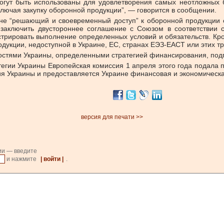
огут быть использованы для удовлетворения самых неотложных 
ючая закупку оборонной продукции”, — говорится в сообщении.
ине “решающий и своевременный доступ” к оборонной продукции 
бо заключить двустороннее соглашение с Союзом в соответстви
стрировать выполнение определенных условий и обязательств. Кро
укции, недоступной в Украине, ЕС, странах ЕЭЗ-ЕАСТ или этих тр
остями Украины, определенными стратегией финансирования, под
атегии Украины Европейская комиссия 1 апреля этого года подал
ия Украины и предоставляется Украине финансовая и экономическ
версия для печати >>
ии — введите
и нажмите
| войти |
.