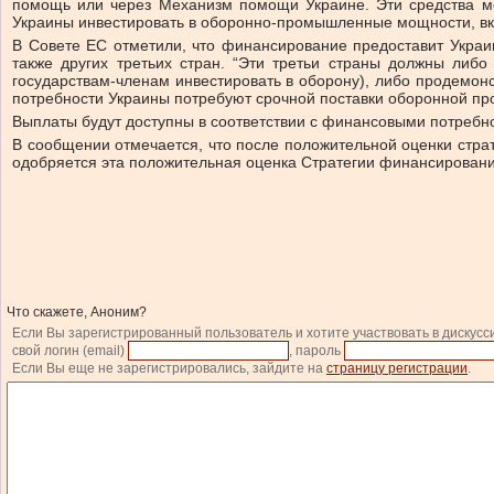
помощь или через Механизм помощи Украине. Эти средства м
Украины инвестировать в оборонно-промышленные мощности, вкл
В Совете ЕС отметили, что финансирование предоставит Укра
также других третьих стран. “Эти третьи страны должны ли
государствам-членам инвестировать в оборону), либо продемон
потребности Украины потребуют срочной поставки оборонной прод
Выплаты будут доступны в соответствии с финансовыми потребн
В сообщении отмечается, что после положительной оценки стр
одобряется эта положительная оценка Стратегии финансирован
Что скажете, Аноним?
Если Вы зарегистрированный пользователь и хотите участвовать в дискусс
свой логин (email)
, пароль
Если Вы еще не зарегистрировались, зайдите на
страницу регистрации
.