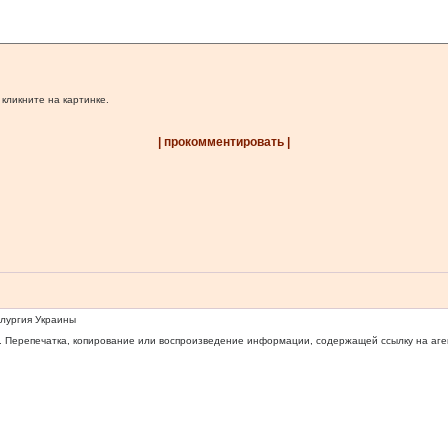
 кликните на картинке.
| прокомментировать |
ллургия Украины
 Перепечатка, копирование или воспроизведение информации, содержащей ссылку на агентс