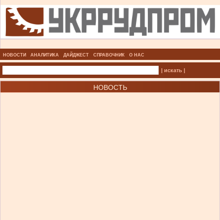
НОВОСТИ
АНАЛИТИКА
ДАЙДЖЕСТ
СПРАВОЧНИК
О НАС
| искать |
НОВОСТЬ