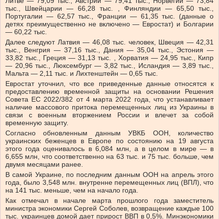
Литве — 79,09 тыс., Австрии — 79,41 тыс., Норвегии — 73,84
тыс., Швейцарии — 66,28 тыс. , Финляндии — 65,50 тыс.,
Португалии — 62,57 тыс., Франции — 61,35 тыс. (данные о
детях преимущественно не включено — Евростат) и Болгарии
— 60,22 тыс.
Далее следуют Латвия — 46,08 тыс. человек, Швеция — 42,31
тыс., Венгрия — 37,16 тыс., Дания — 35,04 тыс., Эстония —
33,82 тыс., Греция — 31,13 тыс. , Хорватия — 24,95 тыс., Кипр
— 20,96 тыс., Люксембург — 3,82 тыс., Исландия — 3,89 тыс.,
Мальта — 2,11 тыс. и Лихтенштейн — 0,65 тыс.
Евростат уточнил, что все приведенные данные относятся к
предоставлению временной защиты на основании Решения
Совета ЕС 2022/382 от 4 марта 2022 года, что устанавливает
наличие массового притока перемещенных лиц из Украины в
связи с военным вторжением России и влечет за собой
временную защиту.
Согласно обновленным данным УВКБ ООН, количество
украинских беженцев в Европе по состоянию на 19 августа
этого года оценивалось в 6,084 млн, а в целом в мире — в
6,655 млн, что соответственно на 63 тыс. и 75 тыс. больше, чем
двумя месяцами ранее.
В самой Украине, по последним данным ООН на апрель этого
года, было 3,548 млн. внутренне перемещенных лиц (ВПЛ), что
на 141 тыс. меньше, чем на начало года.
Как отмечал в начале марта прошлого года заместитель
министра экономики Сергей Соболев, возвращение каждые 100
тыс. украинцев домой дает прирост ВВП в 0,5%. Минэкономики