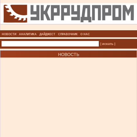
НОВОСТИ
АНАЛИТИКА
ДАЙДЖЕСТ
СПРАВОЧНИК
О НАС
| искать |
НОВОСТЬ