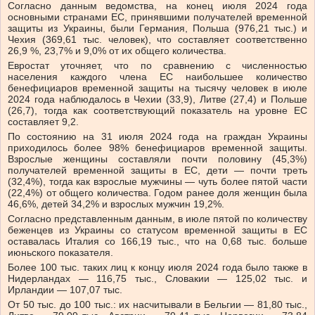
Согласно данным ведомства, на конец июля 2024 года
основными странами ЕС, принявшими получателей временной
защиты из Украины, были Германия, Польша (976,21 тыс.) и
Чехия (369,61 тыс. человек), что составляет соответственно
26,9 %, 23,7% и 9,0% от их общего количества.
Евростат уточняет, что по сравнению с численностью
населения каждого члена ЕС наибольшее количество
бенефициаров временной защиты на тысячу человек в июле
2024 года наблюдалось в Чехии (33,9), Литве (27,4) и Польше
(26,7), тогда как соответствующий показатель на уровне ЕС
составляет 9,2.
По состоянию на 31 июля 2024 года на граждан Украины
приходилось более 98% бенефициаров временной защиты.
Взрослые женщины составляли почти половину (45,3%)
получателей временной защиты в ЕС, дети — почти треть
(32,4%), тогда как взрослые мужчины — чуть более пятой части
(22,4%) от общего количества. Годом ранее доля женщин была
46,6%, детей 34,2% и взрослых мужчин 19,2%.
Согласно представленным данным, в июле пятой по количеству
беженцев из Украины со статусом временной защиты в ЕС
оставалась Италия со 166,19 тыс., что на 0,68 тыс. больше
июньского показателя.
Более 100 тыс. таких лиц к концу июля 2024 года было также в
Нидерландах — 116,75 тыс., Словакии — 125,02 тыс. и
Ирландии — 107,07 тыс.
От 50 тыс. до 100 тыс.: их насчитывали в Бельгии — 81,80 тыс.,