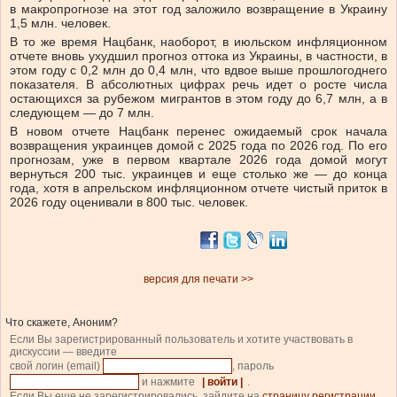
в макропрогнозе на этот год заложило возвращение в Украину
1,5 млн. человек.
В то же время Нацбанк, наоборот, в июльском инфляционном
отчете вновь ухудшил прогноз оттока из Украины, в частности, в
этом году с 0,2 млн до 0,4 млн, что вдвое выше прошлогоднего
показателя. В абсолютных цифрах речь идет о росте числа
остающихся за рубежом мигрантов в этом году до 6,7 млн, а в
следующем — до 7 млн.
В новом отчете Нацбанк перенес ожидаемый срок начала
возвращения украинцев домой с 2025 года по 2026 год. По его
прогнозам, уже в первом квартале 2026 года домой могут
вернуться 200 тыс. украинцев и еще столько же — до конца
года, хотя в апрельск
ом инфляционном отчете чистый приток в
2026 году оценивали в 800 тыс. человек.
версия для печати >>
Что скажете, Аноним?
Если Вы зарегистрированный пользователь и хотите участвовать в
дискуссии — введите
свой логин (email)
, пароль
и нажмите
| войти |
.
Если Вы еще не зарегистрировались, зайдите на
страницу регистрации
.