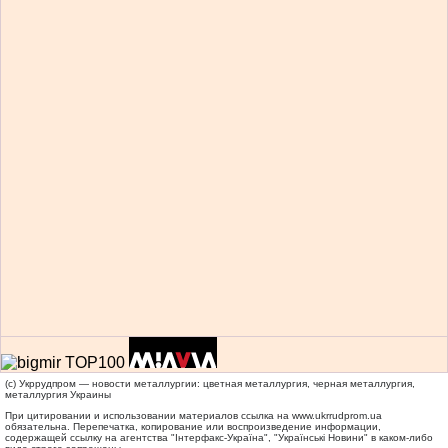
(c) Укррудпром — новости металлургии: цветная металлургия, черная металлургия,
металлургия Украины
При цитировании и использовании материалов ссылка на
www.ukrrudprom.ua
обязательна. Перепечатка, копирование или воспроизведение информации,
содержащей ссылку на агентства "Iнтерфакс-Україна", "Українськi Новини" в каком-либо