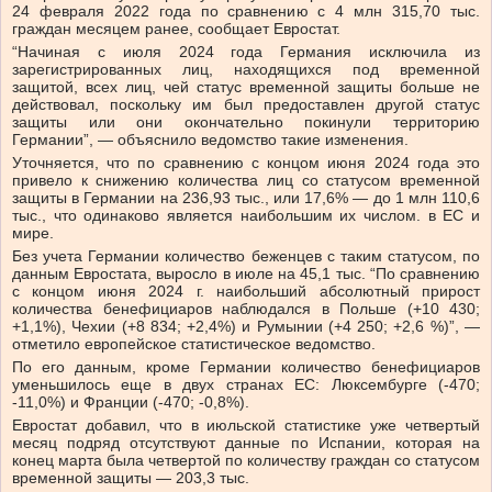
24 февраля 2022 года по сравнению с 4 млн 315,70 тыс.
граждан месяцем ранее, сообщает Евростат.
“Начиная с июля 2024 года Германия исключила из
зарегистрированных лиц, находящихся под временной
защитой, всех лиц, чей статус временной защиты больше не
действовал, поскольку им был предоставлен другой статус
защиты или они окончательно покинули территорию
Германии”, — объяснило ведомство такие изменения.
Уточняется, что по сравнению с концом июня 2024 года это
привело к снижению количества лиц со статусом временной
защиты в Германии на 236,93 тыс., или 17,6% — до 1 млн 110,6
тыс., что одинаково является наибольшим их числом. в ЕС и
мире.
Без учета Германии количество беженцев с таким статусом, по
данным Евростата, выросло в июле на 45,1 тыс. “По сравнению
с концом июня 2024 г. наибольший абсолютный прирост
количества бенефициаров наблюдался в Польше (+10 430;
+1,1%), Чехии (+8 834; +2,4%) и Румынии (+4 250; +2,6 %)”, —
отметило европейское статистическое ведомство.
По его данным, кроме Германии количество бенефициаров
уменьшилось еще в двух странах ЕС: Люксембурге (-470;
-11,0%) и Франции (-470; -0,8%).
Евростат добавил, что в июльской статистике уже четвертый
месяц подряд отсутствуют данные по Испании, которая на
конец марта была четвертой по количеству граждан со статусом
временной защиты — 203,3 тыс.