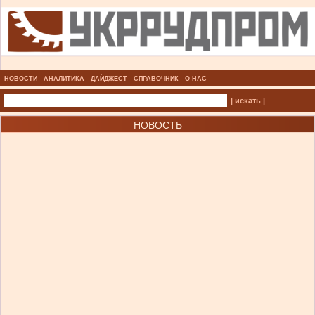
НОВОСТИ
АНАЛИТИКА
ДАЙДЖЕСТ
СПРАВОЧНИК
О НАС
| искать |
НОВОСТЬ