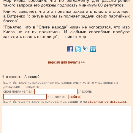
Мэр Киева сообщил, что по регламенту для рассмотрения
такого запроса его должны подписать минимум 60 депутатов.
Кличко заявляет, что это попытка захватить власть в столице,
а Витренко “с энтузиазмом выполняет задачи своих партийных
боссов”.
“Понятно, что в “Слуге народа” никак не успокоятся, что мэр
Киева не от их политсилы. И любыми способами пробуют
захватить власть в столице”, — пишет мэр.
версия для печати >>
Что скажете, Аноним?
Если Вы зарегистрированный пользователь и хотите участвовать в
дискуссии — введите
свой логин (email)
, пароль
и нажмите
| войти |
.
Если Вы еще не зарегистрировались, зайдите на
страницу регистрации
.