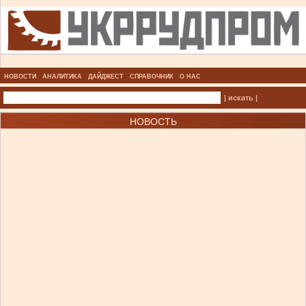
НОВОСТИ
АНАЛИТИКА
ДАЙДЖЕСТ
СПРАВОЧНИК
О НАС
| искать |
НОВОСТЬ