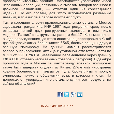
правоохранительных органах. “Наблюдается увеличение числа
незаконных операций, связанных с вывозом товаров военного и
двойного назначения”, — отметил один из собеседников
издания. По его словам, для этого используются различные
лазейки, в том числе в работе почтовых служб.
Так, в середине апреля правоохранительные органы в Москве
задержали гражданина КНР 1997 года рождения сразу после
отправки почтой двух разгрузочных жилетов, в том числе
модели “Ратник” с патрульным ранцем 6ш117. Как выяснилось
в ходе расследования, до этого иностранец переправил в Китай
два общевойсковых бронежилета 6Б45, боевые ранцы и другую
военную экипировку. На данный момент рассматривается
вопрос о привлечении китайца к уголовной ответственности по
п. 1.1 ст. 226.1 УК РФ (незаконное перемещение через границу
РФ и ЕЭС стратегически важных товаров и ресурсов). В декабре
прошлого года в Москве за контрабанду военной экипировки
также был задержан студент из Китая. 27-летний иностранец
хранил бронежилеты, гильзы от пуль, бронеплиты и прочую
экипировку прямо в общежитии вуза, в котором учился. На
допросах он утверждал, что легально купил все предметы на
сайтах объявлений.
версия для печати >>