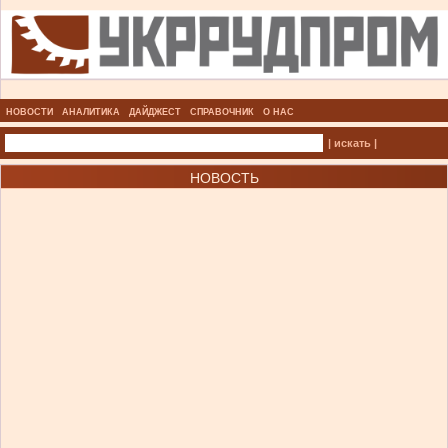
НОВОСТИ
АНАЛИТИКА
ДАЙДЖЕСТ
СПРАВОЧНИК
О НАС
| искать |
НОВОСТЬ