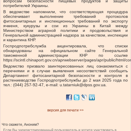
вопросам безопасности пищевых продуктов и защиты
потребителей Украины.
В ведомстве напомнили, что соответствующая процедура
обеспечивает выполнение требований протоколов
фитосанитарных и инспекционных требований по экспорту
ячменя, кукурузы и сои из Украины в Китай между
Министерством аграрной политики и продовольствия и
Генеральной администрацией надзора за качеством, инспекции
и карантина КНР.
Госпродпотребслужба акцентировала, что списки
обнародованы на официальном сайте Генеральной
таможенной администрации КНР по ссылке
https://scintl.chinaport.gov.cn/aprwebserver/pages/apr/public/html/c
Ведомство призвало заинтересованных лиц ознакомиться с
перечнями и в случае выявления несоответствий сообщить
Департамент фитосанитарной безопасности и контроля в
растениеводстве Госпродпотребслужбы до 2 мая 2025 года по
тел.: (044) 257-92-47, e-mail:
u.tatarniuk@dpss.gov.ua
.
версия для печати >>
Что скажете, Аноним?
Если Вы зарегистрированный пользователь и хотите участвовать в