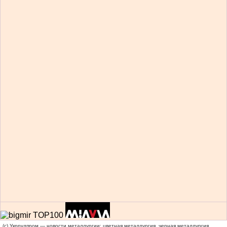
(c) Укррудпром — новости металлургии: цветная металлургия, черная металлургия,