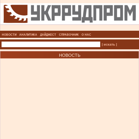
НОВОСТИ
АНАЛИТИКА
ДАЙДЖЕСТ
СПРАВОЧНИК
О НАС
| искать |
НОВОСТЬ