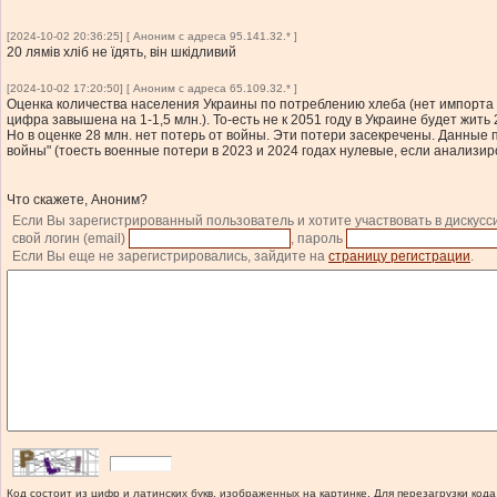
[2024-10-02 20:36:25] [ Аноним с адреса 95.141.32.* ]
20 лямів хліб не їдять, він шкідливий
[2024-10-02 17:20:50] [ Аноним с адреса 65.109.32.* ]
Оценка количества населения Украины по потреблению хлеба (нет импорта и э
цифра завышена на 1-1,5 млн.). То-есть не к 2051 году в Украине будет жит
Но в оценке 28 млн. нет потерь от войны. Эти потери засекречены. Данные 
войны" (тоесть военные потери в 2023 и 2024 годах нулевые, если анализир
Что скажете, Аноним?
Если Вы зарегистрированный пользователь и хотите участвовать в дискусс
свой логин (email)
, пароль
Если Вы еще не зарегистрировались, зайдите на
страницу регистрации
.
Код состоит из цифр и латинских букв, изображенных на картинке. Для перезагрузки кода