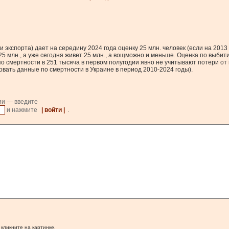
кспорта) дает на середину 2024 года оценку 25 млн. человек (если на 2013 г
ь 25 млн., а уже сегодня живет 25 млн., а вощможно и меньше. Оценка по выби
по смертности в 251 тысяча в первом полугодии явно не учитывают потери от 
овать данные по смертности в Украине в период 2010-2024 годы).
ии — введите
и нажмите
| войти |
.
 кликните на картинке.