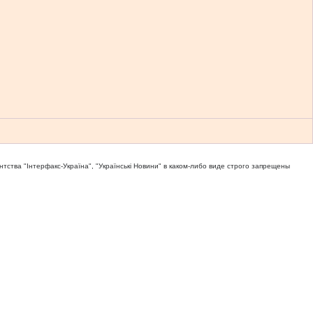
тва "Iнтерфакс-Україна", "Українськi Новини" в каком-либо виде строго запрещены