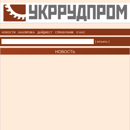
НОВОСТИ
АНАЛИТИКА
ДАЙДЖЕСТ
СПРАВОЧНИК
О НАС
| искать |
НОВОСТЬ