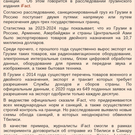
санкций. Об этом говорится в расследовании грузинского
издания
iFact
.
Согласно расследованию, санкционированный груз из Грузии в
Россию поступает двумя путями: напрямую или путем
пересечения двух-трех государственных границ.
Статистика за 2023-2024 годы показывает, что из Грузии в
Россию, Армению, Азербайджан и страны Центральной Азии
было экспортировано товаров двойного назначения на 10,7
миллиона долларов.
Среди прочего, с прошлого года существенно вырос экспорт из
Грузии таких товаров, как радионавигационное оборудование,
электронные интегральные схемы, блоки цифровой обработки
данных, оборудование для приема и передачи звука и
изображения, а также бытовая техника.
В Грузии с 2014 года существует перечень товаров военного и
двойного назначения, экспорт и транзит которых требует
разрешения Службы доходов и сборов страны. По
официальным данным, с 2020 года из 649 поданных заявок на
разрешение на экспорт одобрили только каждую десятую.
В ведомстве официально сказали iFact, что придерживаются
всех международных норм и санкций, а также осуществляют
строгий контроль на границе. Но расследование выявило новые
схемы обхода санкций, в которых неоднократно обвиняли
Тбилиси.
В качестве примера, журналисты iFact смогли в рамках
эксперимента договориться об отправке из Тбилиси в Самару