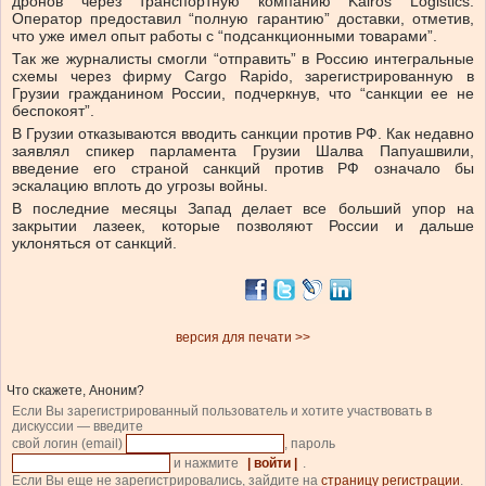
дронов через транспортную компанию Kairos Logistics.
Оператор предоставил “полную гарантию” доставки, отметив,
что уже имел опыт работы с “подсанкционными товарами”.
Так же журналисты смогли “отправить” в Россию интегральные
схемы через фирму Cargo Rapido, зарегистрированную в
Грузии гражданином России, подчеркнув, что “санкции ее не
беспокоят”.
В Грузии отказываются вводить санкции против РФ. Как недавно
заявлял спикер парламента Грузии Шалва Папуашвили,
введение его страной санкций против РФ означало бы
эскалацию вплоть до угрозы войны.
В последние месяцы Запад делает все больший упор на
закрытии лазеек, которые позволяют России и дальше
уклоняться от санкций.
версия для печати >>
Что скажете, Аноним?
Если Вы зарегистрированный пользователь и хотите участвовать в
дискуссии — введите
свой логин (email)
, пароль
и нажмите
| войти |
.
Если Вы еще не зарегистрировались, зайдите на
страницу регистрации
.