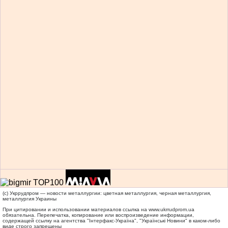
(c) Укррудпром — новости металлургии: цветная металлургия, черная металлургия,
металлургия Украины
При цитировании и использовании материалов ссылка на
www.ukrrudprom.ua
обязательна. Перепечатка, копирование или воспроизведение информации,
содержащей ссылку на агентства "Iнтерфакс-Україна", "Українськi Новини" в каком-либо
виде строго запрещены